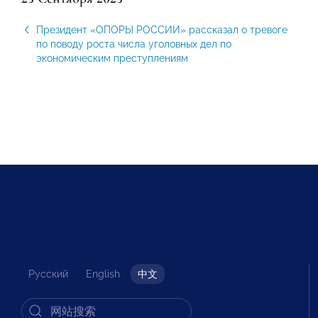
Президент «ОПОРЫ РОССИИ» рассказал о тревоге
по поводу роста числа уголовных дел по
экономическим преступлениям
Русский
English
中文