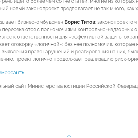
 речь идет о более чем сотне статей, многие из которых
ий новый законопроект предполагает не так много, как 
азывает бизнес-омбудсмен
Борис Титов
: законопроектом
 пересекаются с полномочиями контрольно-надзорных ор
изнес к ответственности для «эффективной защиты охран
вает оговорку «логичной»: без нее полномочия, которы
 выявления правонарушений и реагирования на них, был
мнению, проект логично продолжает реализацию риск-ори
ммерсантъ
льный сайт Министерства юстиции Российской Федера