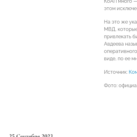
КоАП много —
этом исключен
На это же ук
МВД, которые
привлекать б
Авдеева назы
оперативного
виде, по ее 
Источник:
Ко
Фото: официа
25 Сентября 2023