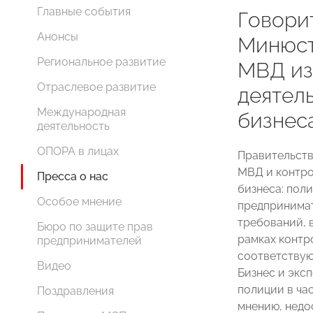
Главные события
Говорит
Анонсы
Минюст
Региональное развитие
МВД из
Отраслевое развитие
деятел
Международная
бизнес
деятельность
ОПОРА в лицах
Правительств
МВД и контро
Пресса о нас
бизнеса: пол
Особое мнение
предпринимат
требований, 
Бюро по защите прав
рамках контр
предпринимателей
соответствую
Видео
Бизнес и экс
полиции в час
Поздравления
мнению, недо