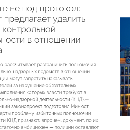
е не под протокол:
 предлагает удалить
 контрольной
ьности в отношении
а
о рассчитывает разграничить полномочия
льно-надзорных ведомств в отношении
иции могут запретить наказывать
елей за нарушение обязательных
выполнения которых власти требуют в
ольно-надзорной деятельности (КНД),—
щий законопроект подготовил Минюст.
перты проблему избыточных полномочий
ти КНД признают, впрочем, документ, по их
статочно амбициозен — полиции оставляют