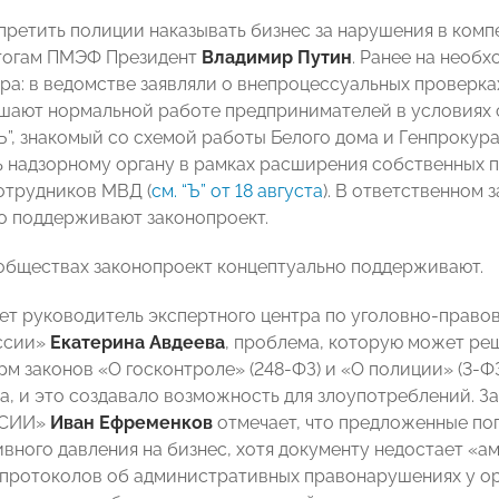
претить полиции наказывать бизнес за нарушения в ком
итогам ПМЭФ Президент
Владимир Путин
. Ранее на необ
ра: в ведомстве заявляли о внепроцессуальных проверках
шают нормальной работе предпринимателей в условиях с
Ъ”, знакомый со схемой работы Белого дома и Генпрокура
 надзорному органу в рамках расширения собственных 
отрудников МВД (
см. “Ъ” от 18 августа
). В ответственном
о поддерживают законопроект.
обществах законопроект концептуально поддерживают.
ет руководитель экспертного центра по уголовно-право
ссии»
Екатерина Авдеева
, проблема, которую может реш
рм законов «О госконтроле» (248-ФЗ) и «О полиции» (3-Ф
на, и это создавало возможность для злоупотреблений. 
ССИИ»
Иван Ефременков
отмечает, что предложенные п
вного давления на бизнес, хотя документу недостает «
протоколов об административных правонарушениях у ор