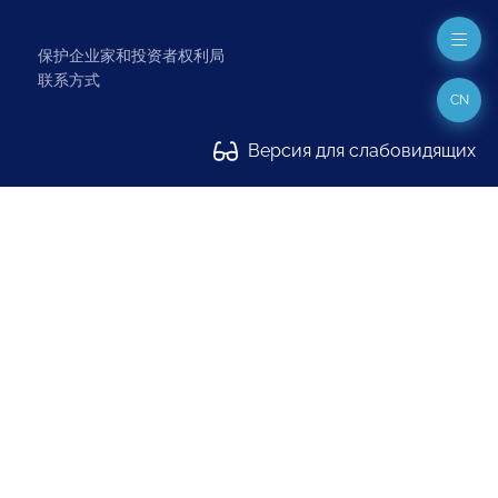
保护企业家和投资者权利局
联系方式
CN
Версия для слабовидящих