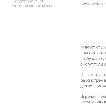
Поддержка МСП.
немало «бизн
Антикризисные меры
Минюст опубли
полномочия п
возбуждать д
смогут тольк
Для этого ав
рассмотрению
дел полномоч
Впрочем, пол
нарушения» д