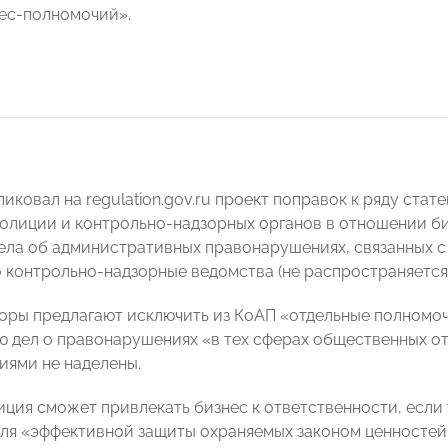
ес-полномочий».
ковал на regulation.gov.ru проект поправок к ряду стат
олиции и контрольно-надзорных органов в отношении биз
ела об административных правонарушениях, связанных с
о контрольно-надзорные ведомства (не распространяется
торы предлагают исключить из КоАП «отдельные полномо
 дел о правонарушениях «в тех сферах общественных от
иями не наделены.
иция сможет привлекать бизнес к ответственности, если
ля «эффективной защиты охраняемых законом ценностей»,