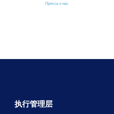
Пресса о нас
执行管理层