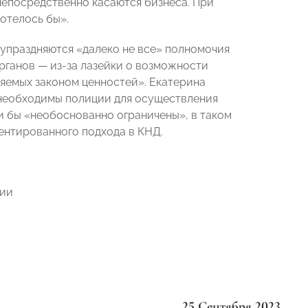
 непосредственно касаются бизнеса. При
хотелось бы».
 упраздняются «далеко не все» полномочия
ганов — из-за лазейки о возможности
яемых законом ценностей». Екатерина
е необходимы полиции для осуществления
и бы «необоснованно ограничены», в таком
ентированного подхода в КНД.
ции
25 Сентября 2023