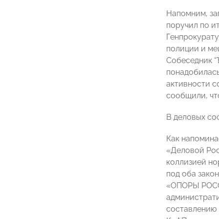
Напомним, за
поручил по 
Генпрокурату
полиции и ме
Собеседник “
понадобилась
активности с
сообщили, чт
В деловых со
Как напомина
«Деловой Ро
коллизией но
под оба зако
«ОПОРЫ РО
администрати
составлению 