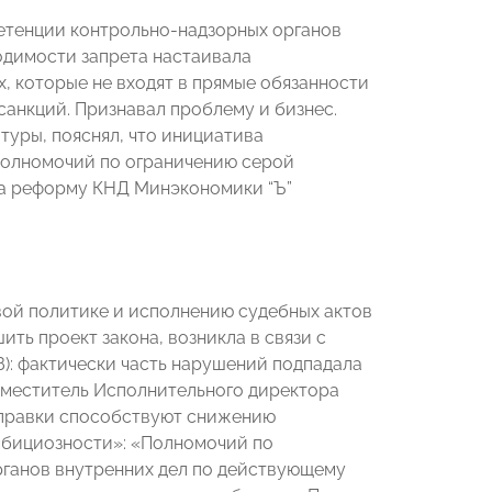
петенции контрольно-надзорных органов
ходимости запрета настаивала
, которые не входят в прямые обязанности
анкций. Признавал проблему и бизнес.
туры, пояснял, что инициатива
полномочий по ограничению серой
 за реформу КНД Минэкономики “Ъ”
вой политике и исполнению судебных актов
ить проект закона, возникла в связи с
З): фактически часть нарушений подпадала
Заместитель Исполнительного директора
оправки способствуют снижению
амбициозности»: «Полномочий по
ганов внутренних дел по действующему