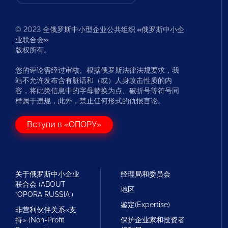
© 2023 全俄罗斯中小型企业公共组织
«
俄罗斯中小企
业联合会
»
版权所有。
您的评论需经过审核。根据俄罗斯法律法规要求，我
站不允许发布含有脏话和（或）人身攻击性质的内
容，将此类信息中的字母替换为点、破折号等符号同
样属于违规，此外，禁止任何形式的仇恨言论。
Вступи в «ОПОРУ»
关于俄罗斯中小企业
经理局和委员会
联合会 (ABOUT
地区
“OPORA RUSSIA”)
鉴定(Expertise)
非营利伙伴关系«支
持» (Non-Profit
保护企业家和投资者