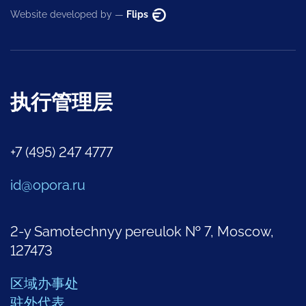
Website developed by —
Flips
执行管理层
+7 (495) 247 4777
id@opora.ru
2-y Samotechnyy pereulok № 7, Moscow,
127473
区域办事处
驻外代表