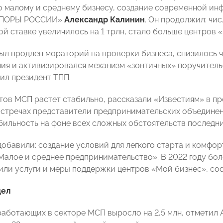
о малому и среднему бизнесу, создание современной ин
«ОПОРЫ РОССИИ»
Александр Калинин
. Он продолжил: чи
й ставке увеличилось на 1 трлн, стало больше центров 
был продлен мораторий на проверки бизнеса, снизилось 
ия и активизировался механизм «зонтичных» поручитель
тил президент ТПП.
тов МСП растет стабильно, рассказали «Известиям» в п
встречах представители предпринимательских объединен
бильность на фоне всех сложных обстоятельств последни
добавили: создание условий для легкого старта и комфор
Малое и среднее предпринимательство». В 2022 году боле
или услуги и меры поддержки центров «Мой бизнес», со
дел
 работающих в секторе МСП выросло на 2,5 млн, отметил