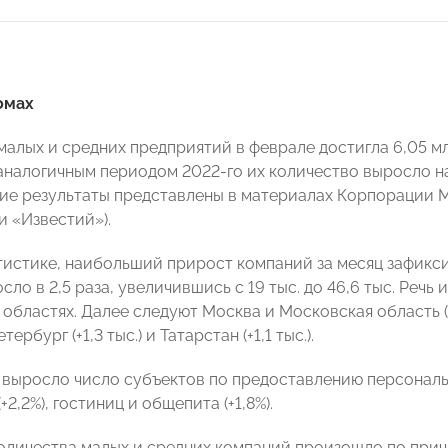
омах
малых и средних предприятий в феврале достигла 6,05 мл
аналогичным периодом 2022-го их количество выросло на 
акие результаты представлены в материалах Корпорации 
 «Известий»).
тистике, наибольший прирост компаний за месяц зафикс
сло в 2,5 раза, увеличившись с 19 тыс. до 46,6 тыс. Речь
бластях. Далее следуют Москва и Московская область (+9 
тербург (+1,3 тыс.) и Татарстан (+1,1 тыс.).
 выросло число субъектов по предоставлению персональны
+2,2%), гостиниц и общепита (+1,8%).
оличества малых и средних компаний произошло по прич