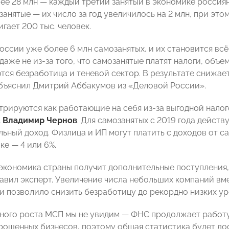
лее 28 млн — каждый третий занятый в экономике россиян
занятые — их число за год увеличилось на 2 млн, при эт
гает 200 тыс. человек.
оссии уже более 6 млн самозанятых, и их становится всё
аже не из-за того, что самозанятые платят налоги, объе
тся безработица и теневой сектор. В результате снижает
бъяснил Дмитрий Аббакумов из «Деловой России».
трируются как работающие на себя из-за выгодной налог
l
Владимир Чернов
. Для самозанятых с 2019 года дейст
ьный доход. Физлица и ИП могут платить с доходов от с
ке — 4 или 6%.
 экономика страны получит дополнительные поступления,
авил эксперт. Увеличение числа небольших компаний вм
и позволило снизить безработицу до рекордно низких ур
ного роста МСП мы не увидим — ФНС продолжает работу 
рошенных бизнесов, поэтому общая статистика будет до