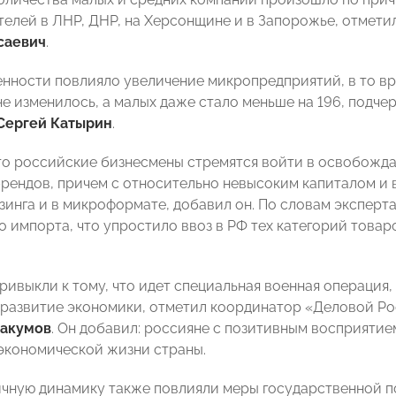
елей в ЛНР, ДНР, на Херсонщине и в Запорожье, отмет
саевич
.
енности повлияло увеличение микропредприятий, в то вр
не изменилось, а малых даже стало меньше на 196, подч
Сергей Катырин
.
что российские бизнесмены стремятся войти в освобожд
рендов, причем с относительно невысоким капиталом и в
зинга и в микроформате, добавил он. По словам эксперта
о импорта, что упростило ввоз в РФ тех категорий товар
ривыкли к тому, что идет специальная военная операция,
развитие экономики, отметил координатор «Деловой Ро
акумов
. Он добавил: россияне с позитивным восприятие
экономической жизни страны.
чную динамику также повлияли меры государственной по