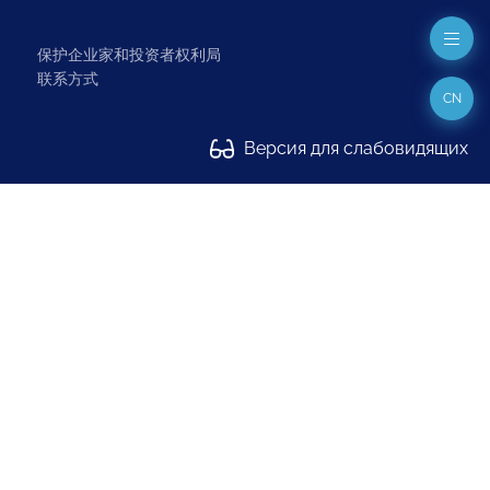
保护企业家和投资者权利局
联系方式
CN
Версия для слабовидящих