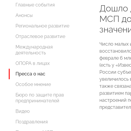
Главные события
Дошло 
Анонсы
МСП до
Региональное развитие
значен
Отраслевое развитие
Число малых 
Международная
восстановило
деятельность
феврале 6 мл
ОПОРА в лицах
(есть у «Изве
России субъе
Пресса о нас
увеличилось в
Особое мнение
также связан
развитием па
Бюро по защите прав
настроений п
предпринимателей
представител
Видео
Поздравления