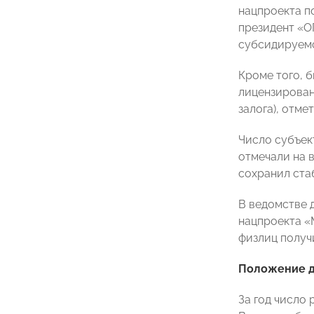
нацпроекта п
президент 
субсидируемо
Кроме того, 
лицензирован
залога), отме
Число субъек
отмечали на 
сохранил ста
В ведомстве 
нацпроекта «
физлиц получ
Положение 
За год число