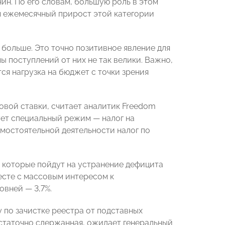
ин. По его словам, большую роль в этом
ом ежемесячный прирост этой категории
 больше. Это точно позитивное явление для
мы поступлений от них не так велики. Важно,
ся нагрузка на бюджет с точки зрения
овой ставки, считает аналитик Freedom
вует специальный режим — налог на
амостоятельной деятельности налог по
 которые пойдут на устранение дефицита
есте с массовым интересом к
овней — 3,7%.
по зачистке реестра от подставных
статочно сдержанная, ожидает генеральный