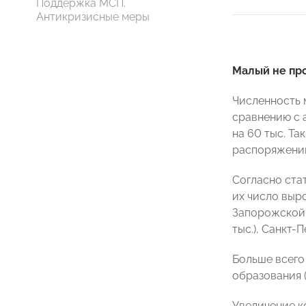
Поддержка МСП.
Антикризисные меры
Малый не пр
Численность 
сравнению с 
на 60 тыс. Т
распоряжении
Согласно ста
их число выро
Запорожской о
тыс.), Санкт-Пе
Больше всего
образования (
Увеличение к