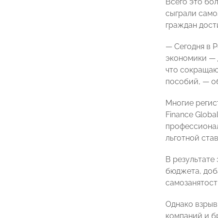
Всего это бо
сыграли само
граждан дости
— Сегодня в Р
экономики — д
что сокращаю
пособий, — о
Многие регис
Finance Globa
профессионал
льготной став
В результате
бюджета, доб
самозанятост
Однако взрыв
компаний и б