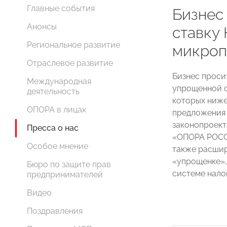
Главные события
Бизнес
Анонсы
ставку
Региональное развитие
микроп
Отраслевое развитие
Бизнес проси
Международная
упрощенной с
деятельность
которых ниже 
ОПОРА в лицах
предложения 
законопроект
Пресса о нас
«ОПОРА РОССИ
Особое мнение
также расшир
«упрощенке»,
Бюро по защите прав
системе нало
предпринимателей
Видео
Поздравления