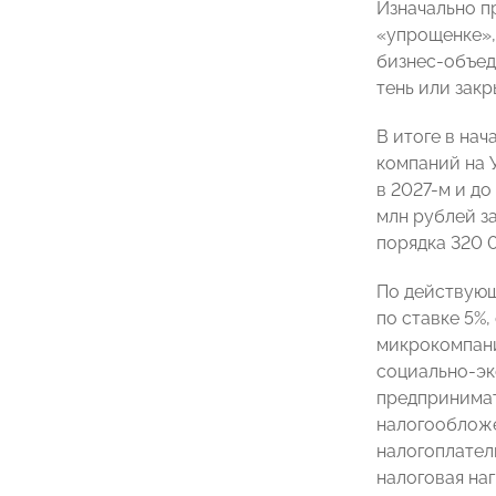
Изначально п
«упрощенке»,
бизнес-объед
тень или закр
В итоге в на
компаний на 
в 2027-м и д
млн рублей з
порядка 320 
По действующ
по ставке 5%
микрокомпани
социально-эк
предпринимат
налогообложе
налогоплател
налоговая на