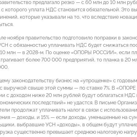
равительство предлагало резко — с 60 млн до 10 млн руб
 с которого уплата НДС становится обязательной. Это в
инений, которые указывали на то, что вследствие новац
ыться.
чале ноября правительство подготовило поправки в закон
УСН с обязанностью уплачивать НДС будет снижаться пос
о 10 млн — в 2028-м. По оценке «ОПОРЫ РОССИИ», если пл
атрагивает более 700 000 предприятий, то планка в 20 
000.
ему законодательству бизнес на «упрощенке» с годовы
, с выручкой свыше этой суммы — по ставке 7%. В «ОПОРЕ
и с доходом ниже 20 млн рублей будут облагаться НДС п
ономических последствий» не удастся. В письме Организ
ели продолжат уплачивать налог в связи с использование
ния — доходы, и 15% — если доходы, уменьшенные на су
ьщики, выбравшие УСН «доходы», в общем будут уплачива
грузка существенно превышает среднюю налоговую нагруз