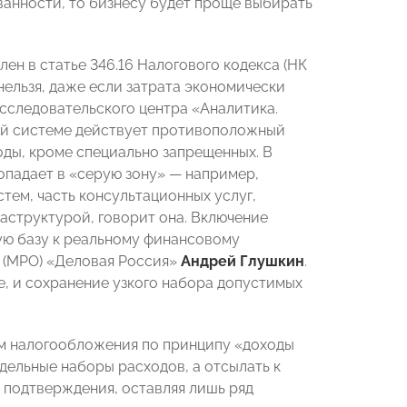
анности, то бизнесу будет проще выбирать
ен в статье 346.16 Налогового кодекса (НК
 нельзя, даже если затрата экономически
сследовательского центра «Аналитика.
ей системе действует противоположный
оды, кроме специально запрещенных. В
опадает в «серую зону» — например,
тем, часть консультационных услуг,
аструктурой, говорит она. Включение
ую базу к реальному финансовому
я (МРО) «Деловая Россия»
Андрей Глушкин
.
е, и сохранение узкого набора допустимых
м налогообложения по принципу «доходы
тдельные наборы расходов, а отсылать к
подтверждения, оставляя лишь ряд