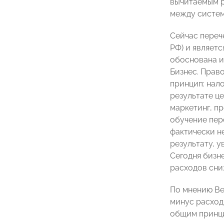
вычитаемым р
между систем
Сейчас переч
РФ) и являетс
обоснована и
Бизнес. Право
принцип: нал
результате ц
маркетинг, п
обучение пер
фактически н
результату, 
Сегодня бизн
расходов сни
По мнению Ве
минус расходы
общим принци