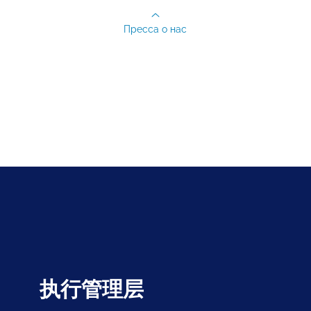
Пресса о нас
执行管理层