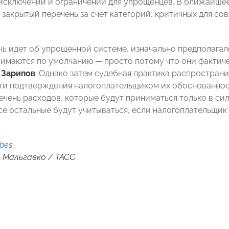
исключений и ограничений для упрощенцев. В ближайшее
закрытый перечень за счет категорий, критичных для сов
чь идет об упрощенной системе, изначально предполагало
нимаются по умолчанию — просто потому что они факти
 Зарипов
. Однако затем судебная практика распространи
и подтверждения налогоплательщиком их обоснованнос
ечень расходов, которые будут приниматься только в с
все остальные будут учитываться, если налогоплательщик
rbes
 Мальгавко / ТАСС