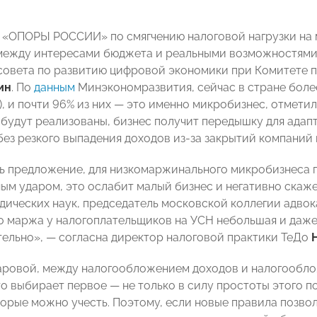
«ОПОРЫ РОССИИ» по смягчению налоговой нагрузки на 
ежду интересами бюджета и реальными возможностями 
совета по развитию цифровой экономики при Комитете п
ин
. По
данным
Минэкономразвития, сейчас в стране более
, и почти 96% из них — это именно микробизнес, отметил
будут реализованы, бизнес получит передышку для адап
ез резкого выпадения доходов из-за закрытий компаний и
ть предложение, для низкомаржинального микробизнеса 
ным ударом, это ослабит малый бизнес и негативно скаже
дических наук, председатель московской коллегии адво
то маржа у налогоплательщиков на УСН небольшая и даж
тельно», — согласна директор налоговой практики ТеДо
аровой, между налогообложением доходов и налогообло
о выбирает первое — не только в силу простоты этого по
торые можно учесть. Поэтому, если новые правила позво