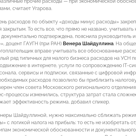
азличные прочие расходы — при экономической обоснов
ами, считает Угарова.
ень расходов по объекту «доходы минус расходы» закрепл
я закрытым. То есть все, что прямо не названо, учитывать
 документально подтверждена, пояснила руководитель и
», доцент ГАУГН (при РАН)
Венера Шайдуллина
. На общ
огоплательщик вправе учитывать все обоснованные расх
елый ряд типичных для малого бизнеса расходов на УСН п
родвижение в интернете, услуги по сопровождению IT-сис
сонала, сервисы и подписки, связанные с цифровой инфр
еобходимых расходов позволило бы приблизить налогов
уверен член совета Московского регионального отделени
ес-процессы изменились, структура затрат стала сложне
жает эффективность режима, добавил спикер.
неры Шайдуллиной, нужно максимально сближать режи
» с логикой налога на прибыль: то есть не изобретать о
пам экономической обоснованности и документального 