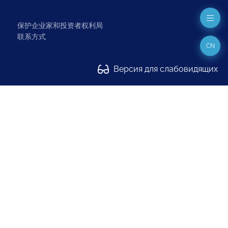
保护企业家和投资者权利局
联系方式
CN
Версия для слабовидящих