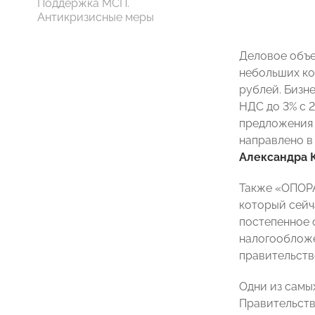
Поддержка МСП.
Антикризисные меры
Деловое объе
небольших ко
рублей. Бизне
НДС до 3% с 2
предложения 
направлено в
Александра 
Также «ОПОРА
который сейч
постепенное 
налогообложе
правительств
Одни из самы
Правительств