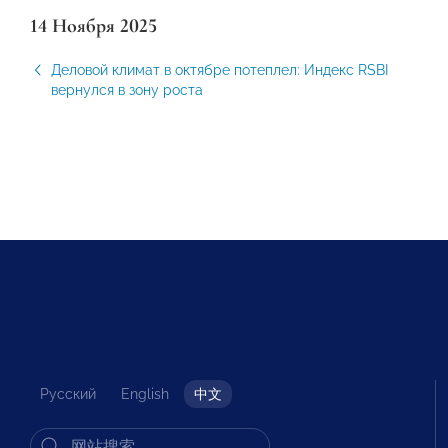
14 Ноября 2025
Деловой климат в октябре потеплел: Индекс RSBI
вернулся в зону роста
Русский
English
中文