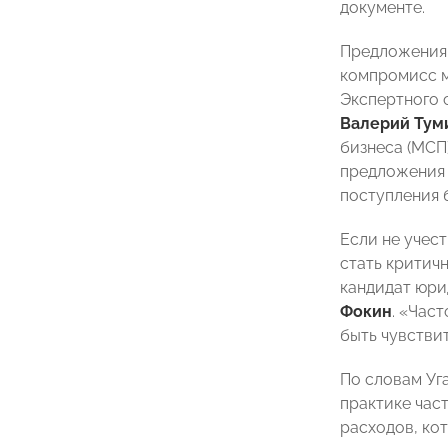
документе.
Предложения 
компромисс м
Экспертного 
Валерий Тум
бизнеса (МСП)
предложения 
поступления б
Если не учес
стать критич
кандидат юри
Фокин
. «Час
быть чувстви
По словам Уг
практике част
расходов, ко