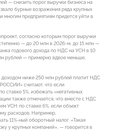
лей — снизить порог выручки бизнеса на
ызвало бурные возражения ряда крупных
ии многим предприятиям придется уйти в
опроект, согласно которым порог выручки
тепенно — до 20 млн в 2026-м, до 15 млн —
анка годового дохода по НДС на УСН в 10
млн рублей — примерно вдвое меньше,
м доходом ниже 250 млн рублей платит НДС
 РОССИИ» считают, что если
о ставке 5%, избежать «негативных
ации также отмечается, что вместе с НДС
м УСН: по ставке 6%, если объект
мму расходов. Например,
ть 11%-ный оборотный налог. «Такая
ку у крупных компаний», — говорится в