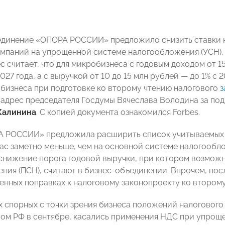
динение «ОПОРА РОССИИ» предложило снизить ставки на
мпаний на упрощенной системе налогообложения (УСН),
с считает, что для микробизнеса с годовым доходом от 1
027 года, а с выручкой от 10 до 15 млн рублей — до 1% с 
бизнеса при подготовке ко второму чтению налогового
з
 адрес председателя Госдумы Вячеслава Володина за 
Калинина
. С копией документа ознакомился Forbes.
 РОССИИ» предложила расширить список учитываемых р
ас заметно меньше, чем на основной системе налогообл
снижение порога годовой выручки, при котором возмож
ния (ПСН), считают в бизнес-объединении. Впрочем, пос
енных поправках к налоговому законопроекту ко второму
х спорных с точки зрения бизнеса положений налогового
ом РФ в сентябре, касались применения НДС при упрощ