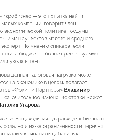
микробизнес — это попытка найти
малых компаний, говорит член
о экономической‌ политике Госдумы
 6,7 млн субъектов малого и среднего
 эксперт. По мнению спикера, если
тации, а бюджет — более предсказуемые
ли ухода в тень.
повышенная налоговая нагрузка может
тся на экономике в целом, полагает
катов «Фокин и Партнеры»
Владимир
е незначительное изменение ставки может
Наталия Угарова
.
жением «доходы минус расходы» бизнес на
дхода, но и из-за ограниченности перечня
лят малым компаниям добавить к