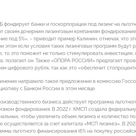
 фондирует банки и госкорпорации под лизинг на льготны
т своим дочерним лизинговым компаниям фондирование п
ие под 5%», – приводит пример Калинин, отмечая, что 
ри этом если условия таких лизинговых программ будут 
, то это поможет не только стимулировать инвестиции, 
в, полагает он. Также «ОПОРА РОССИИ» предлагает пров
ем цифрового рубля, так как это «обеспечит стопроцен
инение направило такое предложение в комиссию Госсов
циативу с Банком России в этом месяце.
роизводственного бизнеса действует программа льготног
измом фондирования. В 2022 г. КМСП создала федеральн
нальных, чтобы увеличить объем лизинга и количество п
осуществляется за счет капитала «МСП лизинга». В 2023 
аммы льготного финансирования (6% на покупку российско