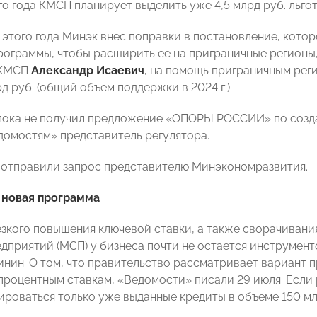
го года КМСП планирует выделить уже 4,5 млрд руб. льго
 этого года Минэк внес поправки в постановление, котор
рограммы, чтобы расширить ее на приграничные регионы,
 КМСП
Александр Исаевич
, на помощь приграничным рег
рд руб. (общий объем поддержки в 2024 г.).
пока не получил предложение «ОПОРЫ РОССИИ» по созд
омостям» представитель регулятора.
отправили запрос представителю Минэкономразвития.
 новая программа
езкого повышения ключевой ставки, а также сворачивани
едприятий (МСП) у бизнеса почти не остается инструмен
инин. О том, что правительство рассматривает вариант 
роцентным ставкам, «Ведомости» писали 29 июля. Если 
ироваться только уже выданные кредиты в объеме 150 мл