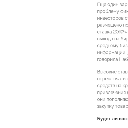
Еще один вар
проблему фин
инвесторов ст
размещено пор
ставка 20%?» 
выхода на бир
среднему биз
информации. 
говорила Наб
Высокие став
переключатьс
средств на к
привлечения 
они пополняю
закупку това
Будет ли вос