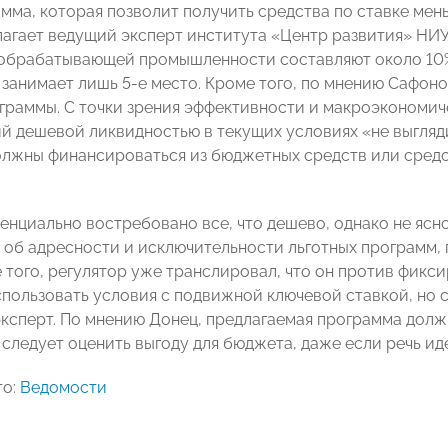
мма, которая позволит получить средства по ставке мен
лагает ведущий эксперт института «Центр развития» НИ
обрабатывающей промышленности составляют около 10% 
 занимает лишь 5-е место. Кроме того, по мнению Сафон
граммы. С точки зрения эффективности и макроэкономич
й дешевой ликвидностью в текущих условиях «не выгля
лжны финансироваться из бюджетных средств или средств
енциально востребовано все, что дешево, однако не ясно
 об адресности и исключительности льготных программ,
е того, регулятор уже транслировал, что он против фикс
спользовать условия с подвижной ключевой ставкой, но с
ксперт. По мнению Донец, предлагаемая программа должна
, следует оценить выгоду для бюджета, даже если речь и
то:
Ведомости