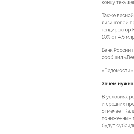
концу текуще
Также весной
лизинговой п
гендиректор
10% от 4,5 мл
Банк России 
сообщил «Вед
«Ведомости» 
Зачем нужна
В условиях р
и средних пр
отмечает Кал
пониженным п
будут субсид