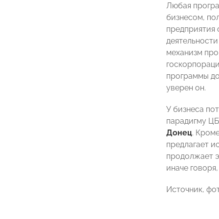
Любая програ
бизнесом, по
предприятия 
деятельности
механизм про
госкорпораци
программы до
уверен он.
У бизнеса пот
парадигму ЦБ
Донец
. Кром
предлагает и
продолжает э
иначе говоря
Источник, фо