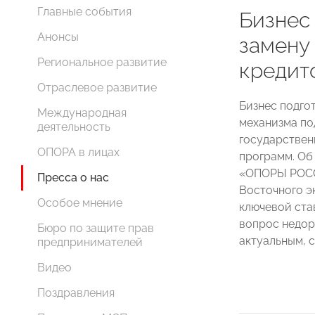
Главные события
Бизнес
Анонсы
замену
Региональное развитие
кредит
Отраслевое развитие
Бизнес подго
Международная
механизма по
деятельность
государствен
ОПОРА в лицах
программ. Об
«ОПОРЫ РО
Пресса о нас
Восточного э
Особое мнение
ключевой ста
вопрос недор
Бюро по защите прав
актуальным, с
предпринимателей
Видео
Поздравления