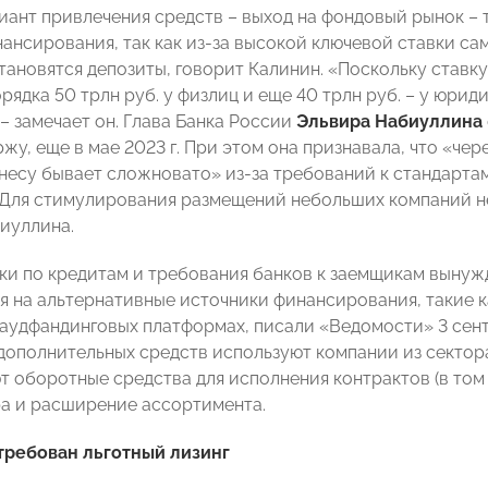
иант привлечения средств – выход на фондовый рынок –
ансирования, так как из-за высокой ключевой ставки с
ановятся депозиты, говорит Калинин. «Поскольку ставку 
ядка 50 трлн руб. у физлиц и еще 40 трлн руб. – у юрид
– замечает он. Глава Банка России
Эльвира Набиуллина
жу, еще в мае 2023 г. При этом она признавала, что «че
несу бывает сложновато» из-за требований к стандарта
Для стимулирования размещений небольших компаний н
иуллина.
ки по кредитам и требования банков к заемщикам вынуж
я на альтернативные источники финансирования, такие к
раудфандинговых платформах, писали «Ведомости» 3 сент
дополнительных средств используют компании из сектора
т оборотные средства для исполнения контрактов (в том 
ра и расширение ассортимента.
требован льготный лизинг