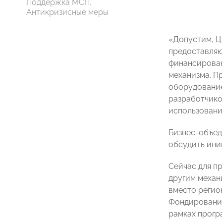
Поддержка МСП.
Антикризисные меры
«Допустим, ЦБ
предоставляю
финансирован
механизма. П
оборудование
разработчико
использовани
Бизнес-объед
обсудить ини
Сейчас для п
другим механ
вместо регио
Фондирование 
рамках прогр