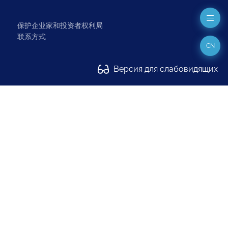
保护企业家和投资者权利局
联系方式
CN
Версия для слабовидящих