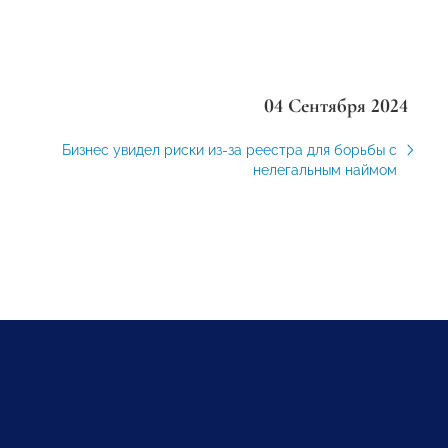
04 Сентября 2024
Бизнес увидел риски из-за реестра для борьбы с
нелегальным наймом