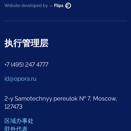
Website developed by —
Flips
执行管理层
+7 (495) 247 4777
id@opora.ru
2-y Samotechnyy pereulok № 7, Moscow,
127473
区域办事处
驻外代表