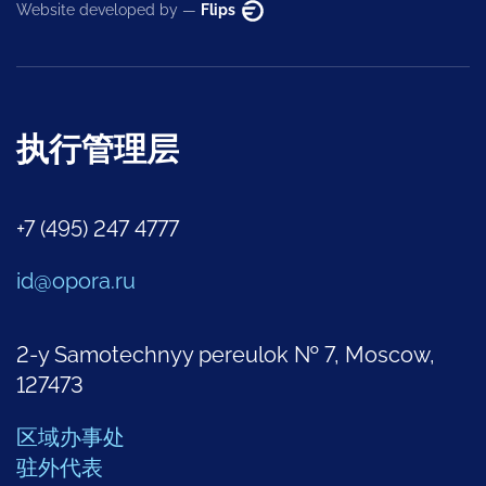
Website developed by —
Flips
执行管理层
+7 (495) 247 4777
id@opora.ru
2-y Samotechnyy pereulok № 7, Moscow,
127473
区域办事处
驻外代表