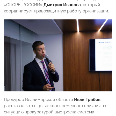
«ОПОРЫ РОССИИ»
Дмитрия Иванова
, который
координирует правозащитную работу организации.
Прокурор Владимирской области
Иван Грибов
рассказал, что в целях своевременного влияния на
ситуацию прокуратурой выстроена система