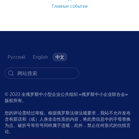
Главные события
Русский
English
中文
© 2023 全俄罗斯中小型企业公共组织
«
俄罗斯中小企业联合会
»
版权所有。
您的评论需经过审核。根据俄罗斯法律法规要求，我站不允许发布
含有脏话和（或）人身攻击性质的内容，将此类信息中的字母替换
为点、破折号等符号同样属于违规，此外，禁止任何形式的仇恨言
论。