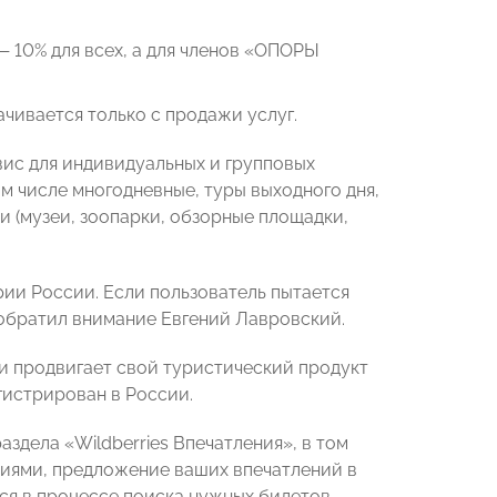
 10% для всех, а для членов «ОПОРЫ
ачивается только с продажи услуг.
рвис для индивидуальных и групповых
м числе многодневные, туры выходного дня,
и (музеи, зоопарки, обзорные площадки,
рии России. Если пользователь пытается
 обратил внимание Евгений Лавровский.
 и продвигает свой туристический продукт
гистрирован в России.
здела «Wildberries Впечатления», в том
ниями, предложение ваших впечатлений в
ся в процессе поиска нужных билетов.