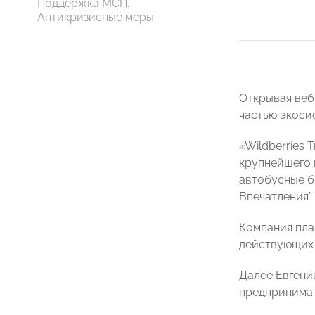
Поддержка МСП.
Антикризисные меры
Открывая веб
частью экосис
«Wildberries 
крупнейшего м
автобусные би
Впечатления”
Компания план
действующих 
Далее Евгени
предпринимат