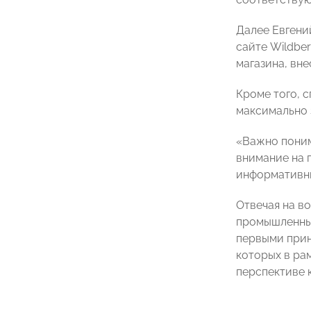
Далее Евгени
сайте Wildber
магазина, вне
Кроме того, 
максимально 
«Важно поним
внимание на 
информативны
Отвечая на в
промышленных
первыми прин
которых в ра
перспективе 