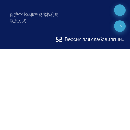
保护企业家和投资者权利局
联系方式
CN
Версия для слабовидящих