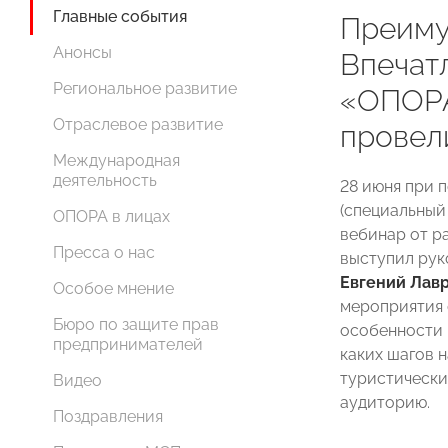
Главные события
Преиму
Анонсы
Впечат
Региональное развитие
«ОПОРА
Отраслевое развитие
провел
Международная
деятельность
28 июня при 
(специальны
ОПОРА в лицах
вебинар от ра
Пресса о нас
выступил руко
Евгений Лав
Особое мнение
мероприятия с
Бюро по защите прав
особенности р
предпринимателей
каких шагов 
туристически
Видео
аудиторию.
Поздравления