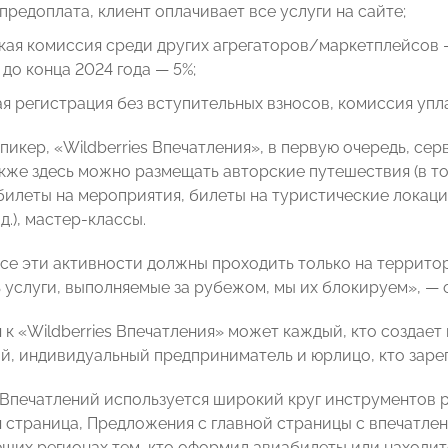
предоплата, клиент оплачивает все услуги на сайте;
кая комиссия среди других агрегаторов/маркетплейсов —
о конца 2024 года — 5%;
я регистрация без вступительных взносов, комиссия упл
пикер, «Wildberries Впечатления», в первую очередь, се
акже здесь можно размещать авторские путешествия (в то
билеты на мероприятия, билеты на туристические локаци
д.), мастер-классы.
все эти активности должны проходить только на террито
 услуги, выполняемые за рубежом, мы их блокируем», —
 к «Wildberries Впечатления» может каждый, кто создает
й, индивидуальный предприниматель и юрлицо, кто заре
Впечатлений используется широкий круг инструментов ра
я страница, Предложения с главной страницы с впечатле
щих регионах тем, кто оформил авиабилеты или находит