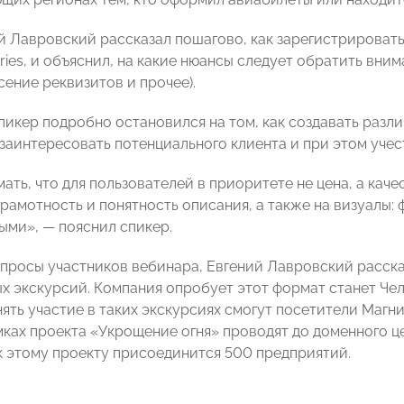
й Лавровский рассказал пошагово, как зарегистрировать
ries, и объяснил, на какие нюансы следует обратить вни
сение реквизитов и прочее).
спикер подробно остановился на том, как создавать разл
заинтересовать потенциального клиента и при этом учест
ать, что для пользователей в приоритете не цена, а кач
грамотность и понятность описания, а также на визуалы
ми», — пояснил спикер.
опросы участников вебинара, Евгений Лавровский расска
 экскурсий. Компания опробует этот формат станет Чел
ять участие в таких экскурсиях смогут посетители Магн
мках проекта «Укрощение огня» проводят до доменного ц
к этому проекту присоединится 500 предприятий.