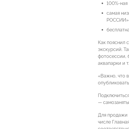
100%-ная 
самая низ
РОССИИ» д
бесплатна
Как пояснил с
экскурсий. Т
фотосессии, 
аквапарки и т.
«Важно, что 
опубликовать
Подключиться
— самозаняты
Для продажи 
числе Главна
соответствую