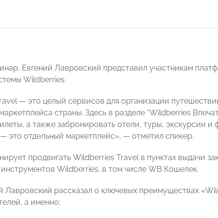
инар, Евгений Лавровский представил участникам платфор
темы Wildberries.
Travel — это целый сервисов для организации путешестви
аркетплейса страны. Здесь в разделе “Wildberries Впеча
леты, а также забронировать отели, туры, экскурсии и ф
 — это отдельный маркетплейс», — отметил спикер.
ирует продвигать Wildberries Travel в пунктах выдачи за
инструментов Wildberries, в том числе WB Кошелек.
й Лавровский рассказал о ключевых преимуществах «Wild
елей, а именно: