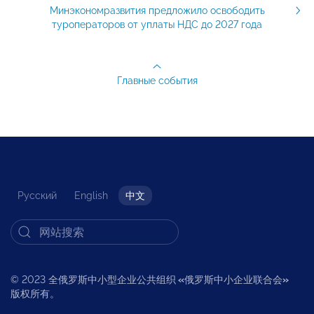
Минэкономразвития предложило освободить
туроператоров от уплаты НДС до 2027 года
Главные события
Русский
English
中文
© 2023 全俄罗斯中小型企业公共组织
«
俄罗斯中小企业联合会
»
版权所有。