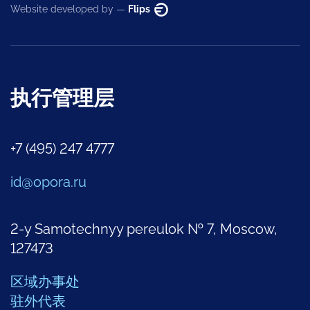
Website developed by —
Flips
执行管理层
+7 (495) 247 4777
id@opora.ru
2-y Samotechnyy pereulok № 7, Moscow,
127473
区域办事处
驻外代表