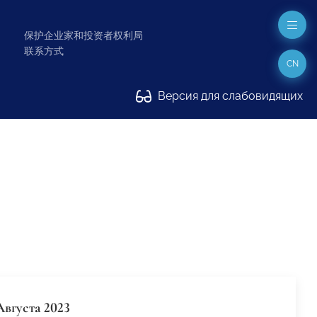
保护企业家和投资者权利局
联系方式
CN
Версия для слабовидящих
Августа 2023