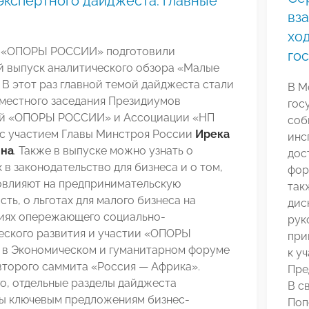
экспертного дайджеста: главные
вз
хо
 «ОПОРЫ РОССИИ» подготовили
го
й выпуск аналитического обзора «Малые
 В этот раз главной темой дайджеста стали
В М
вместного заседания Президиумов
гос
й «ОПОРЫ РОССИИ» и Ассоциации «НП
соб
с участием Главы Минстроя России
Ирека
инс
ина
. Также в выпуске можно узнать о
дос
 в законодательство для бизнеса и о том,
фор
повлияют на предпринимательскую
так
сть, о льготах для малого бизнеса на
дис
иях опережающего социально-
рук
еского развития и участии «ОПОРЫ
при
в Экономическом и гуманитарном форуме
к у
второго саммита «Россия — Африка».
Пре
о, отдельные разделы дайджеста
В с
ы ключевым предложениям бизнес-
Поп