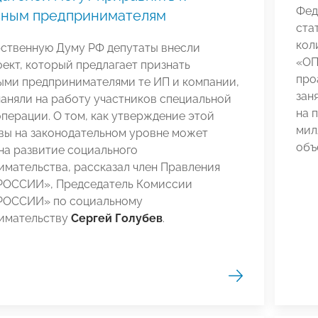
Фед
ьным предпринимателям
ста
кол
рственную Думу РФ депутаты внесли
«О
ект, который предлагает признать
про
ыми предпринимателями те ИП и компании,
зан
аняли на работу участников специальной
на 
перации. О том, как утверждение этой
мил
вы на законодательном уровне может
объ
на развитие социального
мательства, рассказал член Правления
ОССИИ», Председатель Комиссии
ОССИИ» по социальному
имательству
Сергей Голубев
.