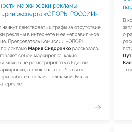
ности маркировки рекламы —
па
тарий эксперта «ОПОРЫ РОССИИ»
В х
я начнут действовать штрафы за отсутствие
зап
и рекламы в интернете и ее неправильное
о р
ие. Председатель Комиссии «ОПОРЫ
рас
по рекламе
Мария Сидоренко
рассказала,
вст
тавляет собой маркировка, какие
Пут
ии можно не регистрировать в Едином
Кал
аркировки, а также на что обратить
это
 при работе с онлайн-рекламой. Больше —
атериале.