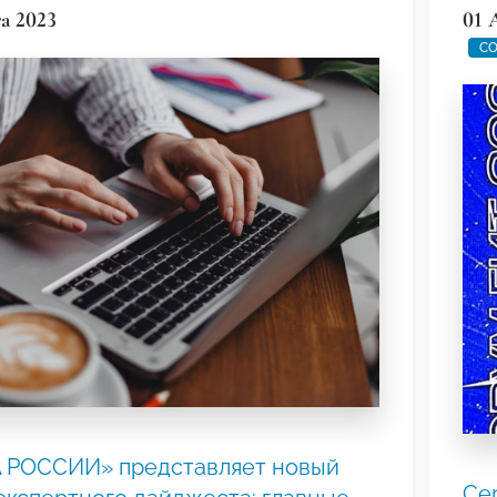
а 2023
01 
СО
 РОССИИ» представляет новый
Се