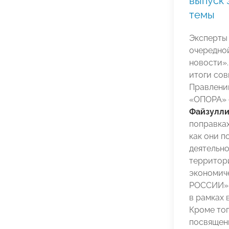
выпуск 
темы
Эксперты
очередно
новости».
итоги со
Правлени
«ОПОРА» 
Файзулл
поправках
как они 
деятельно
территор
экономич
РОССИИ» 
в рамках 
Кроме тог
посвящен