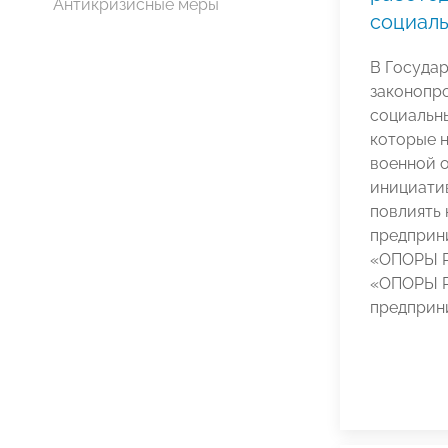
Антикризисные меры
социал
В Госуда
законопро
социальн
которые н
военной о
инициати
повлиять 
предприни
«ОПОРЫ Р
«ОПОРЫ Р
предприн