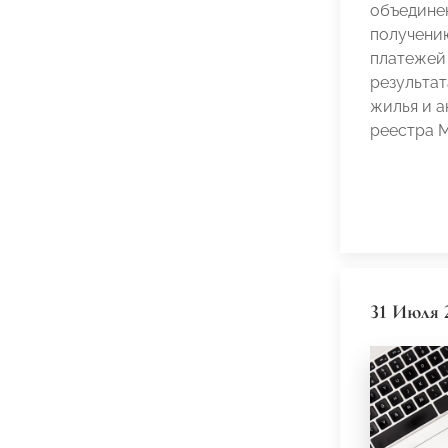
объедине
получени
платежей 
результат
жилья и а
реестра 
31 Июля 