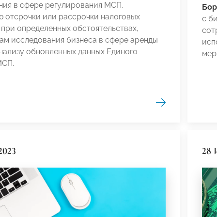
ния в сфере регулирования МСП,
Бор
ю отсрочки или рассрочки налоговых
с б
при определенных обстоятельствах,
сот
ам исследования бизнеса в сфере аренды
исп
нализу обновленных данных Единого
мер
МСП.
2023
28 