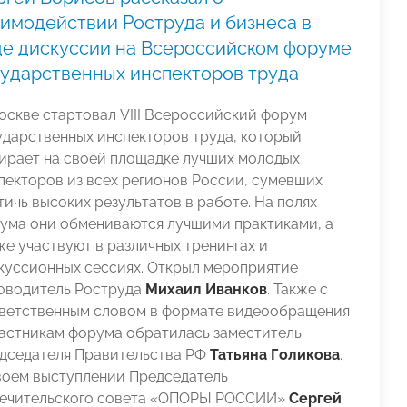
аимодействии Роструда и бизнеса в
де дискуссии на Всероссийском форуме
сударственных инспекторов труда
оскве стартовал VIII Всероссийский форум
ударственных инспекторов труда, который
ирает на своей площадке лучших молодых
пекторов из всех регионов России, сумевших
тичь высоких результатов в работе. На полях
ума они обмениваются лучшими практиками, а
же участвуют в различных тренингах и
куссионных сессиях. Открыл мероприятие
оводитель Роструда
Михаил Иванков
. Также с
ветственным словом в формате видеообращения
частникам форума обратилась заместитель
дседателя Правительства РФ
Татьяна Голикова
.
воем выступлении Председатель
ечительского совета «ОПОРЫ РОССИИ»
Сергей