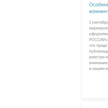
Особен
коммен
1 сентябр
маркировк
оформлен
РОССИИ» 
что предс
публикац
реестре м
внимание
в нашем м