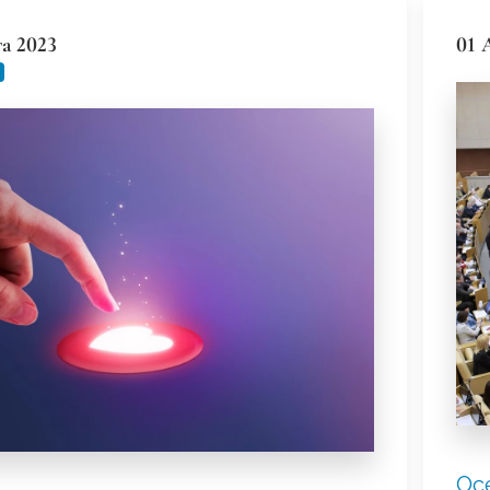
а 2023
01 
Ос