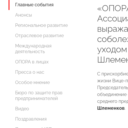
Главные события
«ОПОР
Анонсы
Ассоци
Региональное развитие
выража
Отраслевое развитие
соболез
Международная
уходом
деятельность
Шлеме
ОПОРА в лицах
Пресса о нас
С прискорбие
жизни Вице-п
Особое мнение
Председател
Бюро по защите прав
объединение 
предпринимателей
среднего пр
Шлеменков
.
Видео
Поздравления