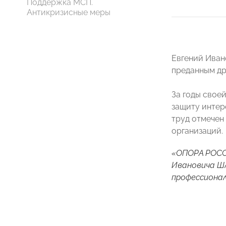
Поддержка МСП.
Антикризисные меры
Евгений Иван
преданным др
За годы свое
защиту интер
труд отмечен
организаций.
«ОПОРА РОСС
Ивановича Шл
профессионал