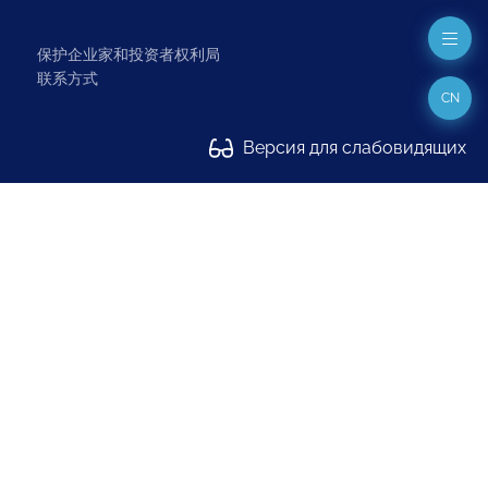
保护企业家和投资者权利局
联系方式
CN
Версия для слабовидящих