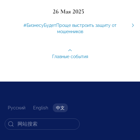
26 Мая 2025
#БизнесуБудетПроще выстроить защиту от
мошенников
Главные события
Русский
English
中文