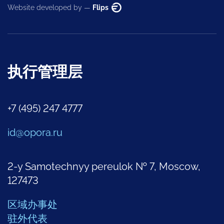
Website developed by —
Flips
执行管理层
+7 (495) 247 4777
id@opora.ru
2-y Samotechnyy pereulok № 7, Moscow,
127473
区域办事处
驻外代表