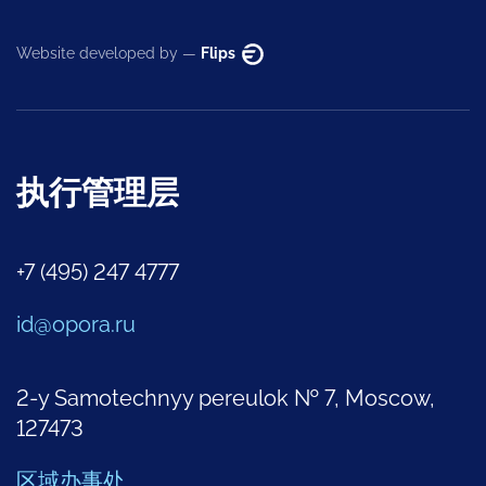
Website developed by —
Flips
执行管理层
+7 (495) 247 4777
id@opora.ru
2-y Samotechnyy pereulok № 7, Moscow,
127473
区域办事处