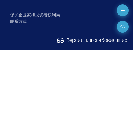
保护企业家和投资者权利局
联系方式
CN
Версия для слабовидящих