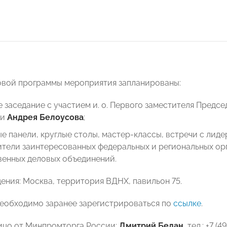
овой программы мероприятия запланированы:
 заседание с участием и. о. Первого заместителя Предс
ии
Андрея Белоусова
;
е панели, круглые столы, мастер-классы, встречи с лид
тели заинтересованных федеральных и региональных ор
венных деловых объединений.
ения: Москва, территория ВДНХ, павильон 75.
необходимо заранее зарегистрироваться по
ссылке
.
ицо от Минпромторга России:
Дмитрий Белан
, тел.: +7 (