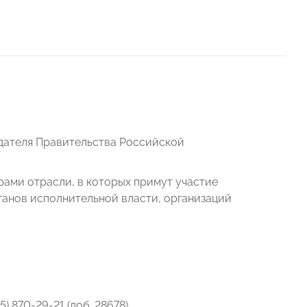
едателя Правительства Российской
ерами отрасли, в которых примут участие
ганов исполнительной власти, организаций
495) 870-29-21 (доб. 28678),