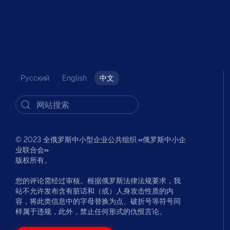
Русский
English
中文
© 2023 全俄罗斯中小型企业公共组织
«
俄罗斯中小企
业联合会
»
版权所有。
您的评论需经过审核。根据俄罗斯法律法规要求，我
站不允许发布含有脏话和（或）人身攻击性质的内
容，将此类信息中的字母替换为点、破折号等符号同
样属于违规，此外，禁止任何形式的仇恨言论。