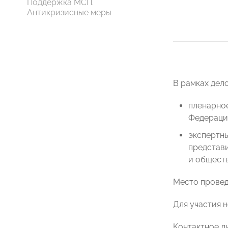
Поддержка МСП.
Антикризисные меры
В рамках дел
пленарное
Федерац
экспертны
представи
и общест
Место провед
Для участия 
Контактное л