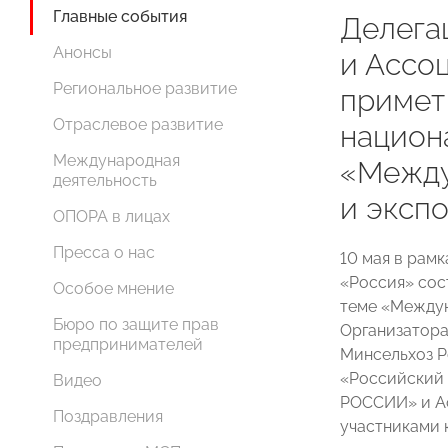
Главные события
Делег
Анонсы
и Ассо
Региональное развитие
примет
Отраслевое развитие
национ
Международная
«Между
деятельность
и эксп
ОПОРА в лицах
Пресса о нас
10 мая в рам
«Россия» сос
Особое мнение
теме «Междун
Бюро по защите прав
Организатора
предпринимателей
Минсельхоз Р
«Российский 
Видео
РОССИИ» и А
Поздравления
участниками 