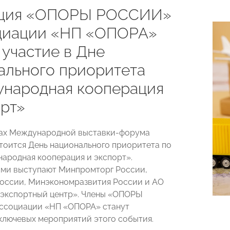
ация «ОПОРЫ РОССИИ»
циации «НП «ОПОРА»
 участие в Дне
ального приоритета
народная кооперация
орт»
ках Международной выставки-форума
тоится День национального приоритета по
ародная кооперация и экспорт».
ми выступают Минпромторг России,
оссии, Минэкономразвития России и АО
экспортный центр». Члены «ОПОРЫ
ссоциации «НП «ОПОРА» станут
ключевых мероприятий этого события.