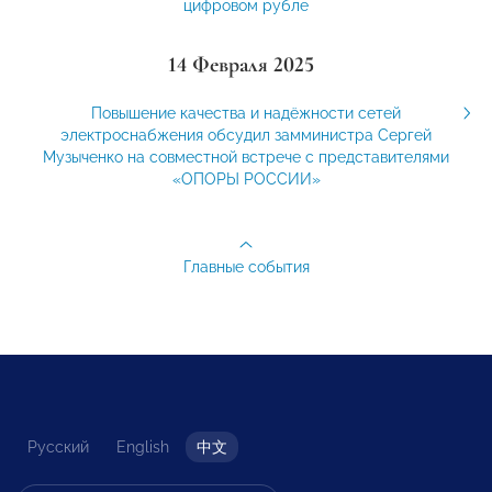
цифровом рубле
14 Февраля 2025
Повышение качества и надёжности сетей
электроснабжения обсудил замминистра Сергей
Музыченко на совместной встрече c представителями
«ОПОРЫ РОССИИ»
Главные события
Русский
English
中文