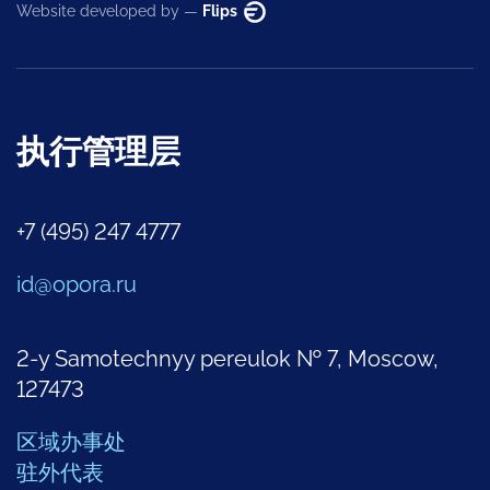
Website developed by —
Flips
执行管理层
+7 (495) 247 4777
id@opora.ru
2-y Samotechnyy pereulok № 7, Moscow,
127473
区域办事处
驻外代表