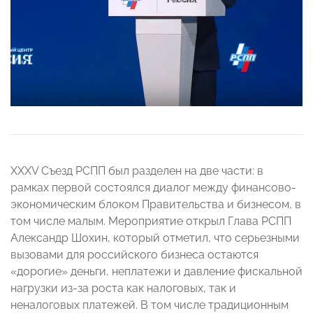
XXXV Съезд РСПП был разделен на две части: в
рамках первой состоялся диалог между финансово-
экономическим блоком Правительства и бизнесом, в
том числе малым. Мероприятие открыл Глава РСПП
Александр Шохин, который отметил, что серьезными
вызовами для российского бизнеса остаются
«дорогие» деньги, неплатежи и давление фискальной
нагрузки из-за роста как налоговых, так и
неналоговых платежей. В том числе традиционным