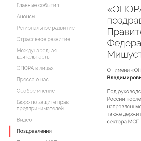
Главные события
«ОПОР
Анонсы
поздра
Региональное развитие
Правит
Отраслевое развитие
Федера
Международная
Мишуст
деятельность
ОПОРА в лицах
От имени «О
Владимиров
Пресса о нас
Особое мнение
Под руковод
России после
Бюро по защите прав
направленные
предпринимателей
также держит
Видео
сектора МСП.
Поздравления