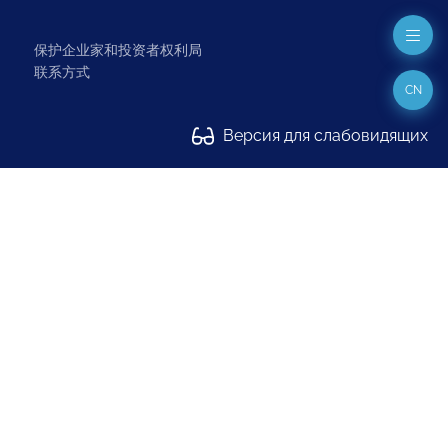
保护企业家和投资者权利局
联系方式
CN
Версия для слабовидящих