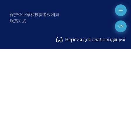
保护企业家和投资者权利局
联系方式
CN
Версия для слабовидящих