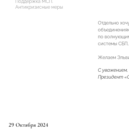
Поддержка МСП.
Антикризисные меры
Отдельно хоч
объединениям
по волнующим
системы СБП,
Желаем Эльви
С уважением,
Президент «
29 Октября 2024