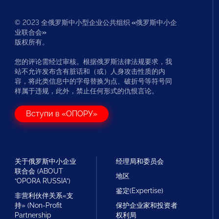
© 2023 全俄罗斯中小型企业公共组织
«
俄罗斯中小企
业联合会
»
版权所有。
您的评论需经过审核。根据俄罗斯法律法规要求，我
站不允许发布含有脏话和（或）人身攻击性质的内
容，将此类信息中的字母替换为点、破折号等符号同
样属于违规，此外，禁止任何形式的仇恨言论。
Вступи в «ОПОРУ»
关于俄罗斯中小企业
经理局和委员会
联合会 (ABOUT
地区
“OPORA RUSSIA”)
鉴定(Expertise)
非营利伙伴关系«支
持» (Non-Profit
保护企业家和投资者
Partnership
权利局