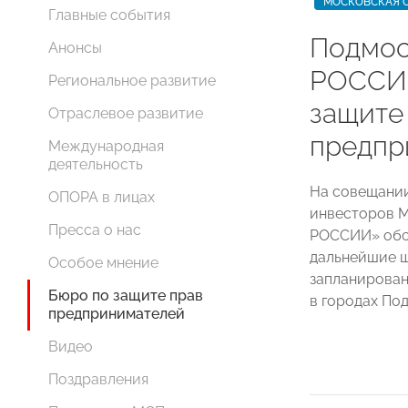
МОСКОВСКАЯ 
Главные события
Подмос
Анонсы
РОССИИ
Региональное развитие
защите
Отраслевое развитие
предпр
Международная
деятельность
На совещании
ОПОРА в лицах
инвесторов М
Пресса о нас
РОССИИ» обс
дальнейшие ш
Особое мнение
запланирован
Бюро по защите прав
в городах По
предпринимателей
Видео
Поздравления