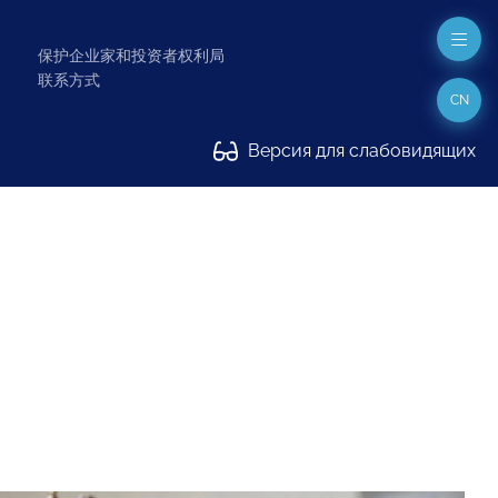
保护企业家和投资者权利局
联系方式
CN
Версия для слабовидящих