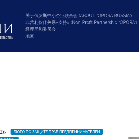
关于俄罗斯中小企业联合会 (ABOUT “OPORA RUSSIA”)
非营利伙伴关系«支持» (Non-Profit Partnership “OPORA”)
经理局和委员会
地区
026
БЮРО ПО ЗАЩИТЕ ПРАВ ПРЕДПРИНИМАТЕЛЕЙ