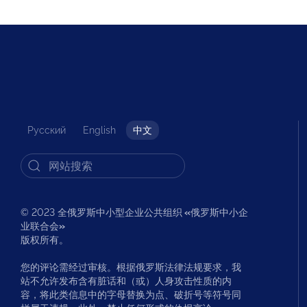
Русский
English
中文
© 2023 全俄罗斯中小型企业公共组织
«
俄罗斯中小企
业联合会
»
版权所有。
您的评论需经过审核。根据俄罗斯法律法规要求，我
站不允许发布含有脏话和（或）人身攻击性质的内
容，将此类信息中的字母替换为点、破折号等符号同