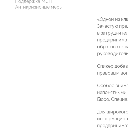
Поддержка МСП.
Антикризисные меры
«Одной из кл
Зачастую пре
в затрудните
предпринимат
образователь
руководител
Спикер добав
правовым воп
Особое внима
непонятными 
Бюро. Специа
Для широкого
информационн
предпринимат