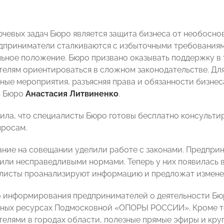
ючевых задач Бюро является защита бизнеса от необосно
дприниматели сталкиваются с избыточными требованиям
льное положение. Бюро призвано оказывать поддержку в 
елям ориентироваться в сложном законодательстве. Для
ные мероприятия, разъясняя права и обязанности бизнес
ь Бюро
Анастасия Литвиненко
.
ила, что специалисты Бюро готовы бесплатно консульт
росам.
ние на совещании уделили работе с законами. Предприн
или несправедливыми нормами. Теперь у них появилась 
листы проанализируют информацию и предложат изменен
 информирования предпринимателей о деятельности Бюр
ых ресурсах Подмосковной «ОПОРЫ РОССИИ». Кроме тог
елями в городах области, полезные прямые эфиры и кру