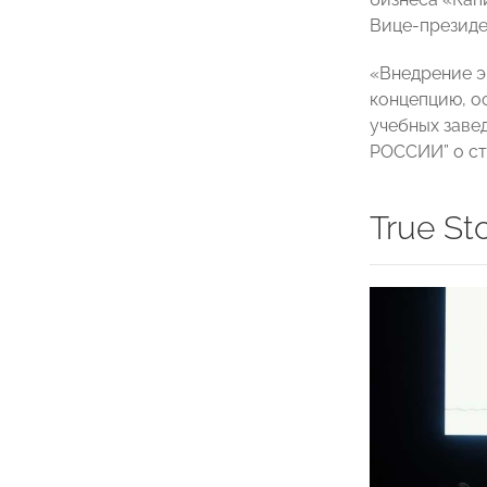
Вице-презид
«Внедрение э
концепцию, о
учебных заве
РОССИИ” о ст
True St