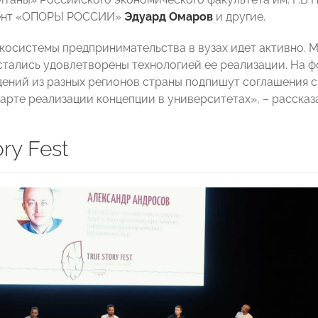
ент «ОПОРЫ РОССИИ»
Эдуард Омаров
и другие.
косистемы предпринимательства в вузах идет активно. 
стались удовлетворены технологией ее реализации. На ф
дений из разных регионов страны подпишут соглашения
арте реализации концепции в университетах», – расска
ory Fest