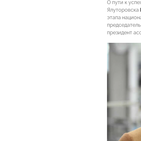
О пути к усп
Ялуторовска
этапа национ
председатель
президент ас