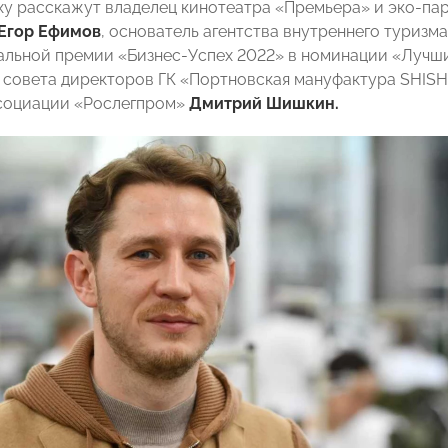
еху расскажут владелец кинотеатра «Премьера» и эко-па
Егор Ефимов
, основатель агентства внутреннего туризм
альной премии «Бизнес-Успех 2022» в номинации «Луч
 совета директоров ГК «Портновская мануфактура SHISHKI
социации «Рослегпром»
Дмитрий Шишкин.