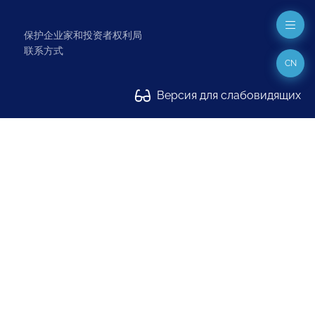
保护企业家和投资者权利局
联系方式
CN
Версия для слабовидящих