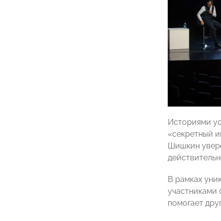
Историями ус
«секретный и
Шишкин увере
действительн
В рамках уни
участниками 
помогает дру