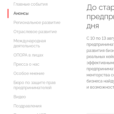
Главные события
До ста
Анонсы
предпр
Региональное развитие
дня
Отраслевое развитие
С 10 по 13 ав
Международная
предпринимат
деятельность
развития биз
ОПОРА в лицах
реальных кей
эффективным
Пресса о нас
предпринимат
Особое мнение
менторства с
бизнеса найд
Бюро по защите прав
и возможност
предпринимателей
Видео
Поздравления