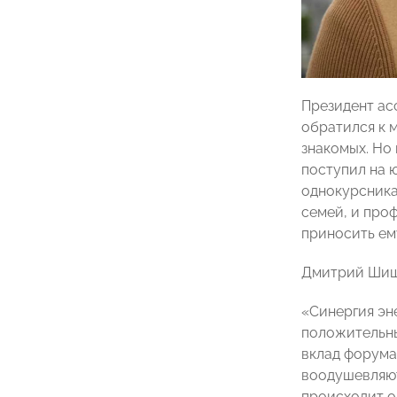
Президент ас
обратился к м
знакомых. Но
поступил на 
однокурсника
семей, и про
приносить ем
Дмитрий Шишк
«Синергия эн
положительны
вклад форума
воодушевляют
происходит о