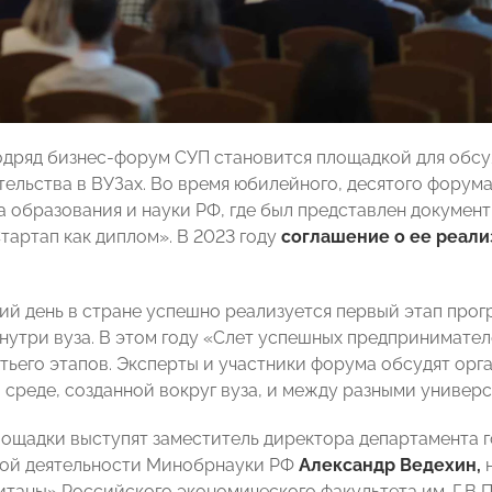
одряд бизнес-форум СУП становится площадкой для обс
ельства в ВУЗах. Во время юбилейного, десятого форума
 образования и науки РФ, где был представлен докумен
тартап как диплом». В 2023 году
соглашение о ее реали
ий день в стране успешно реализуется первый этап про
нутри вуза. В этом году «Слет успешных предпринимател
етьего этапов. Эксперты и участники форума обсудят ор
 среде, созданной вокруг вуза, и между разными универ
ощадки выступят заместитель директора департамента 
ной деятельности Минобрнауки РФ
Александр Ведехин,
н
итаны» Российского экономического факультета им. Г.В