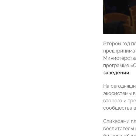
Второй год п
предпринимат
Министерства
программе «С
заведений.
На сегодняшн
экосистемы в
второго и тр
сообщества в
Спикерами пл
воспитатель
бизнеса «Кап