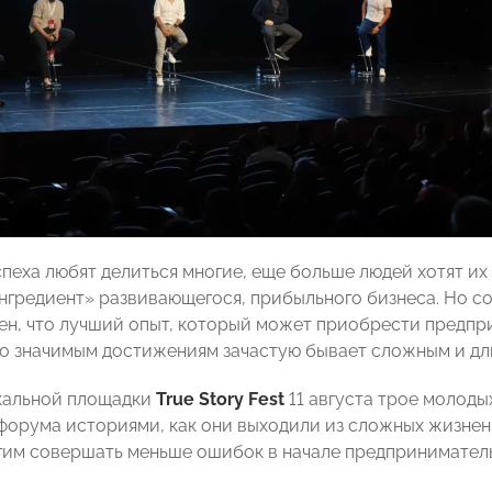
пеха любят делиться многие, еще больше людей хотят их 
нгредиент» развивающегося, прибыльного бизнеса. Но со
н, что лучший опыт, который может приобрести предприн
о значимым достижениям зачастую бывает сложным и дл
кальной площадки
True Story Fest
11 августа трое молоды
форума историями, как они выходили из сложных жизнен
гим совершать меньше ошибок в начале предприниматель