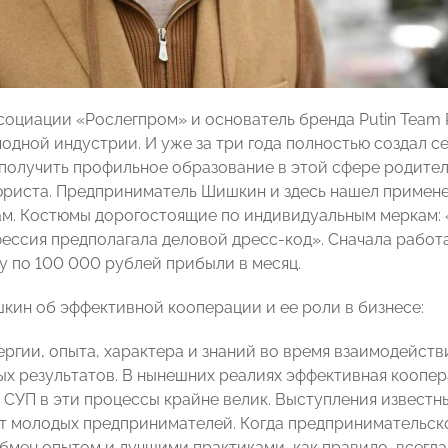
социации «Рослегпром» и основатель бренда Putin Team 
одной индустрии. И уже за три года полностью создал се
 получить профильное образование в этой сфере родители
юриста. Предприниматель Шишкин и здесь нашел примен
м. Костюмы дорогостоящие по индивидуальным меркам: «
фессия предполагала деловой дресс-код». Сначала работа
у по 100 000 рублей прибыли в месяц.
ин об эффективной кооперации и ее роли в бизнесе:
ергии, опыта, характера и знаний во время взаимодейств
х результатов. В нынешних реалиях эффективная коопера
 СУП в эти процессы крайне велик. Выступления извест
 молодых предпринимателей. Когда предпринимательск
бмен опытом и лучшими практиками, как правило, всегда