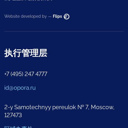
Website developed by —
Flips
执行管理层
+7 (495) 247 4777
id@opora.ru
2-y Samotechnyy pereulok № 7, Moscow,
127473