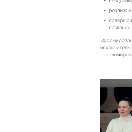
внедрение
реализац
совершен
создании 
«Формировани
исключительн
— резюмирова