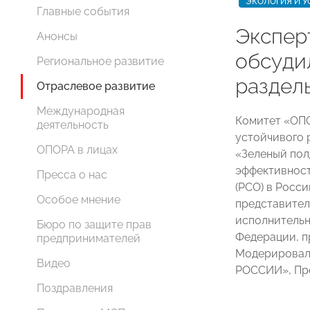
ЭКОЛОГИЯ И У
Главные события
Экспе
Анонсы
обсуди
Региональное развитие
раздел
Отраслевое развитие
Международная
Комитет «ОП
деятельность
устойчивого 
ОПОРА в лицах
«Зеленый пол
эффективност
Пресса о нас
(РСО) в Росси
Особое мнение
представител
исполнительн
Бюро по защите прав
Федерации, п
предпринимателей
Модерировал
Видео
РОССИИ», Пр
Поздравления