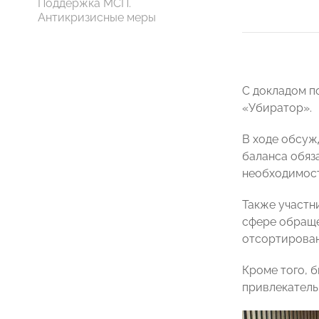
Поддержка МСП.
Антикризисные меры
С докладом п
«Убиратор».
В ходе обсуж
баланса обяз
необходимост
Также участн
сфере обраще
отсортирован
Кроме того, 
привлекатель