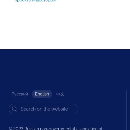
Русский
English
中文
© 2023 Russian non-governmental association of