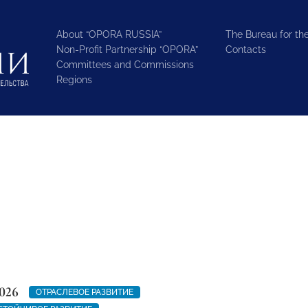
About “OPORA RUSSIA”
The Bureau for the
Non-Profit Partnership “OPORA”
Contacts
Committees and Commissions
Regions
026
ОТРАСЛЕВОЕ РАЗВИТИЕ