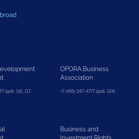
Abroad
Development
OPORA Business
nt
Association
7 (доб. 116, 117,
+7 (495) 247-4777 (доб. 124)
al
Business and
nt
Investment Rights