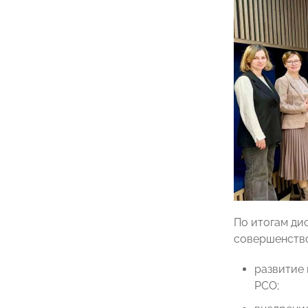
По итогам ди
совершенство
развитие
РСО;