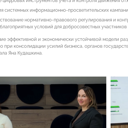
 цифровых инструментов учета и контроля движения отх
ия системных информационно-просветительских кампаний
ствование нормативно-правового регулирования и кон
благоприятных условий для добросовестных участников 
е эффективной и экономически устойчивой модели раз
о при консолидации усилий бизнеса, органов государст
ла Яна Кудашкина.