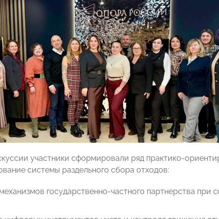
скуссии участники сформировали ряд практико-ориенти
вание системы раздельного сбора отходов:
 механизмов государственно-частного партнерства при 