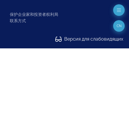
保护企业家和投资者权利局
联系方式
CN
Версия для слабовидящих