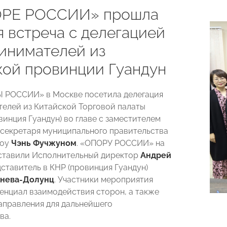
ОРЕ РОССИИ» прошла
я встреча с делегацией
инимателей из
кой провинции Гуандун
 РОССИИ» в Москве посетила делегация
елей из Китайской Торговой палаты
винция Гуандун) во главе с заместителем
 секретаря муниципального правительства
тоу
Чэнь Фучжуном
. «ОПОРУ РОССИИ» на
ставили Исполнительный директор
Андрей
ставитель в КНР (провинция Гуандун)
нева-Долунц
. Участники мероприятия
енциал взаимодействия сторон, а также
аправления для дальнейшего
ва.