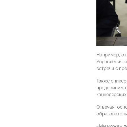
Например, от
Управления 
встречи с пр
Также спикер
предпринимат
канцелярских 
Отвечая госп
образователь
«Мы можем по