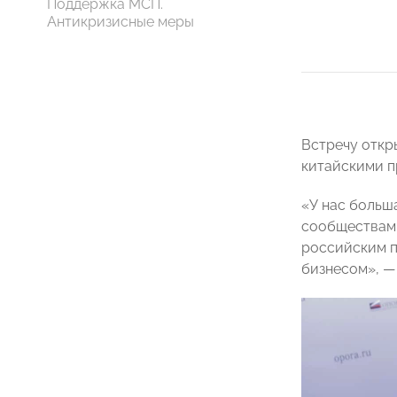
Поддержка МСП.
Антикризисные меры
Встречу откр
китайскими п
«У нас больш
сообществами
российским п
бизнесом», —