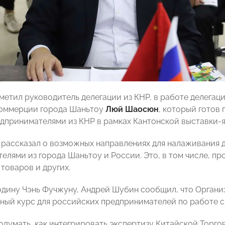
метил руководитель делегации из КНР, в работе делегац
коммерции города Шаньтоу
Люй Шаосюн
, который готов
едпринимателями из КНР в рамках Кантонской выставки-
 рассказал о возможных направлениях для налаживания 
елями из города Шаньтоу и России. Это, в том числе, пр
товаров и других.
одину Чэнь Фучжуну, Андрей Шубин сообщил, что Органи
ный курс для российских предпринимателей по работе с 
думать, как интегрировать экспертизу Китайской Торго