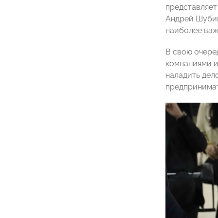
представляет
Андрей Шубин
наиболее важ
В свою очере
компаниями и
наладить дел
предпринимат