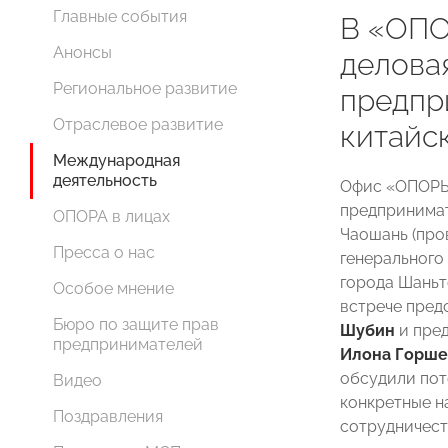
Главные события
В «ОП
Анонсы
делова
Региональное развитие
предпр
Отраслевое развитие
китайс
Международная
деятельность
Офис «ОПОРЫ
предпринимат
ОПОРА в лицах
Чаошань (про
Пресса о нас
генерального
города Шань
Особое мнение
встрече пред
Бюро по защите прав
Шубин
и пред
предпринимателей
Илона Горше
обсудили пот
Видео
конкретные н
Поздравления
сотрудничест