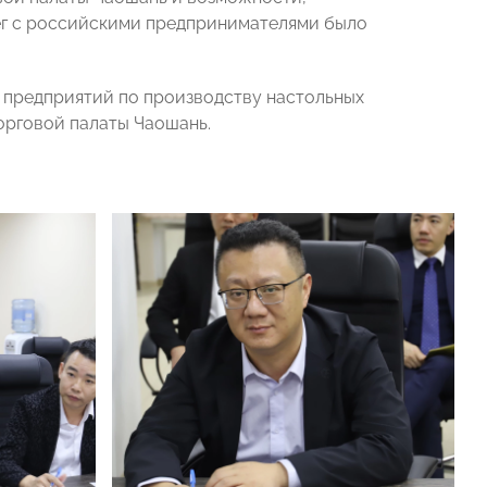
лег с российскими предпринимателями было
х предприятий по производству настольных
Торговой палаты Чаошань.