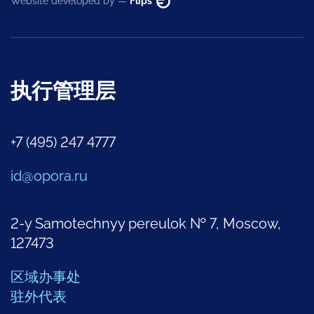
Website developed by —
Flips
执行管理层
+7 (495) 247 4777
id@opora.ru
2-y Samotechnyy pereulok № 7, Moscow,
127473
区域办事处
驻外代表