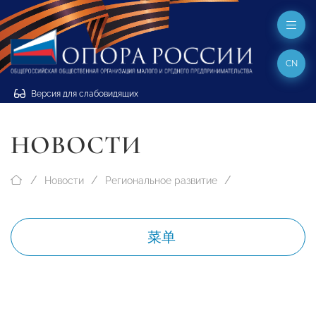
CN
Версия для слабовидящих
НОВОСТИ
Новости
Региональное развитие
菜单