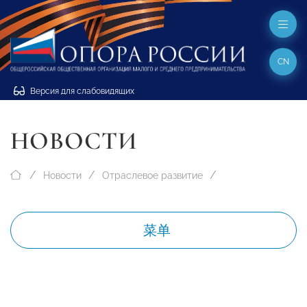
CN
Версия для слабовидящих
НОВОСТИ
Новости
Отраслевое развитие
菜单