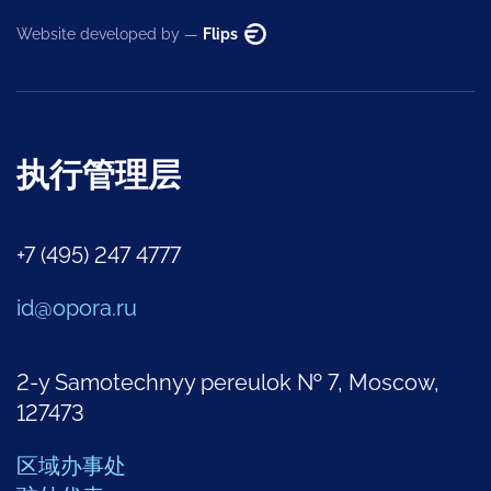
Website developed by —
Flips
执行管理层
+7 (495) 247 4777
id@opora.ru
2-y Samotechnyy pereulok № 7, Moscow,
127473
区域办事处