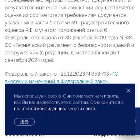
проведении экспертизы проектной документации и
результатов инженерных изысканий осуществляется
оценка их соответствия требованиям документов,
указанных в части 5 статьи 49 Градостроительного
кодекса РФ, с учетом положений статьи 6
Федерального закона от 30 декабря 2009 года N 384-
ФЗ «Технический регламент о безопасности зданий и
сооружений» (в редакции, действовавшей до 1
сентября 2024 года).
Федеральный закон от 25.12.2023 N 653-ФЗ
«”О
внесении изменений в Федеральный закон
«Технический регламент о безопасности зданий и
сооружений” и отдельные законодательные акты
Мы используем cookie. Они помогают нам понять,
как Вы взаимодействуете с сайтом. Ознакомиться с
Российской Федерации»
политикой конфиденциальности сайта
.
接受
До 1 июля 2024 года продлены
особенности подключения