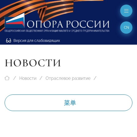
CN
Версия для слабовидящих
НОВОСТИ
Новости
Отраслевое развитие
菜单