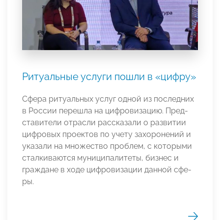
Ритуальные услуги пошли в «цифру»
Сфе­ра ри­туаль­ных ус­луг од­ной из пос­лед­них
в Рос­сии пе­реш­ла на циф­ро­виза­цию. Пред­
ста­вите­ли от­рас­ли рас­ска­зали о раз­ви­тии
циф­ро­вых проек­тов по уче­ту за­хоро­нений и
ука­зали на мно­жес­тво проб­лем, с ко­торы­ми
стал­ки­вают­ся му­ници­пали­теты, биз­нес и
граж­да­не в хо­де циф­ро­виза­ции дан­ной сфе­
ры.