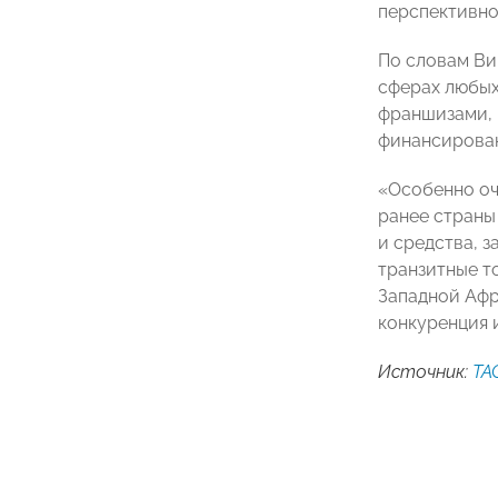
перспективно
По словам Ви
сферах любых 
франшизами, 
финансирован
«Особенно оч
ранее страны
и средства, з
транзитные т
Западной Афри
конкуренция 
Источник:
ТА