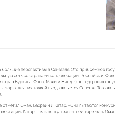
ь большие перспективы в Сенегале. Это прибрежное гос
жную сеть со странами конфедерации. Российская Феде
 стран Буркина-Фасо, Мали и Нигер (конфедерация госуд
к морю, для них точкой входа является Сенегал. Того яв
.
е отметил Оман, Бахрейн и Катар. «Они пытаются конкури
нвестиций, Катар — как центр транзитной торговли, Оман