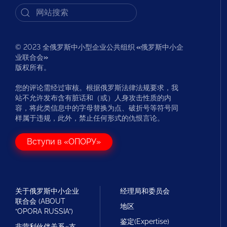
© 2023 全俄罗斯中小型企业公共组织
«
俄罗斯中小企
业联合会
»
版权所有。
您的评论需经过审核。根据俄罗斯法律法规要求，我
站不允许发布含有脏话和（或）人身攻击性质的内
容，将此类信息中的字母替换为点、破折号等符号同
样属于违规，此外，禁止任何形式的仇恨言论。
Вступи в «ОПОРУ»
关于俄罗斯中小企业
经理局和委员会
联合会 (ABOUT
地区
“OPORA RUSSIA”)
鉴定(Expertise)
非营利伙伴关系«支