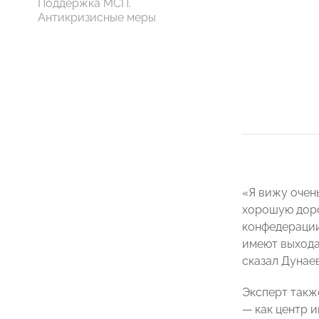
Поддержка МСП.
Антикризисные меры
«Я вижу очен
хорошую доро
конфедерации
имеют выхода 
сказал Дунаев
Эксперт такж
— как центр и