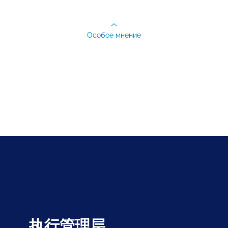
Особое мнение
执行管理层