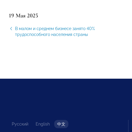
19 Мая 2025
В малом и среднем бизнесе занято 40%
трудоспособного населения страны
Русский
English
中文