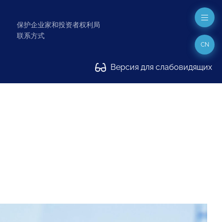
保护企业家和投资者权利局
联系方式
CN
Версия для слабовидящих