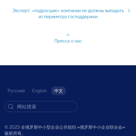
Эксперт: «подросшие» компании не должны выпадать
из периметра господдержки
Пресса о нас
Русский
English
中文
© 2023 全俄罗斯中小型企业公共组织
«
俄罗斯中小企业联合会
»
版权所有。