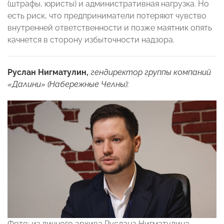
(штрафы, юристы) и административная нагрузка. Но
есть риск, что предприниматели потеряют чувство
внутренней ответственности и позже маятник опять
качнется в сторону избыточности надзора.
Руслан Нигматулин,
гендиректор группы компаний
«Далини» (Набережные Челны):
Фото: из личного архива Руслана Нигматулина