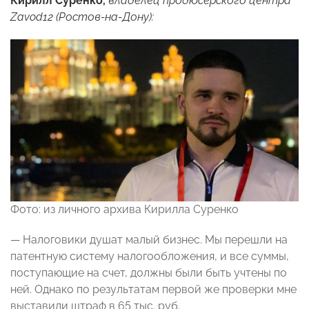
Кирилл Суренко,
владелец продюсерского центра
Zavod12 (Ростов-на-Дону):
Фото: из личного архива Кирилла Суренко
— Налоговики душат малый бизнес. Мы перешли на
патентную систему налогообложения, и все суммы,
поступающие на счет, должны были быть учтены по
ней. Однако по результатам первой же проверки мне
выставили штраф в 65 тыс. руб.