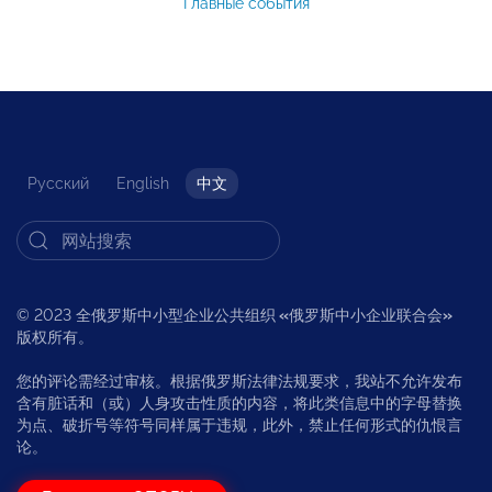
Главные события
Русский
English
中文
© 2023 全俄罗斯中小型企业公共组织
«
俄罗斯中小企业联合会
»
版权所有。
您的评论需经过审核。根据俄罗斯法律法规要求，我站不允许发布
含有脏话和（或）人身攻击性质的内容，将此类信息中的字母替换
为点、破折号等符号同样属于违规，此外，禁止任何形式的仇恨言
论。