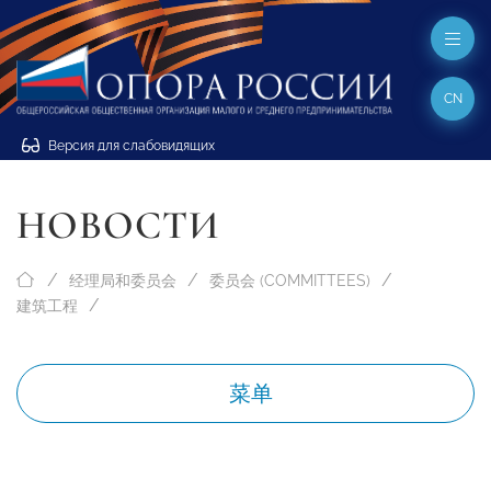
CN
Версия для слабовидящих
НОВОСТИ
经理局和委员会
委员会 (COMMITTEES)
建筑工程
菜单