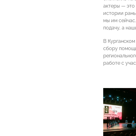
актеры — это
истории раньш
мы им сейчас
подачу, а на
В Курганском
сбору помощи
регионально
работе с уча