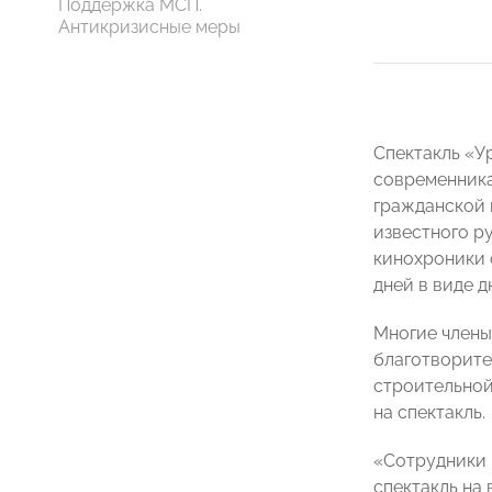
Поддержка МСП.
Антикризисные меры
Спектакль «У
современника
гражданской 
известного р
кинохроники 
дней в виде 
Многие члены
благотворите
строительно
на спектакль.
«Сотрудники 
спектакль на 