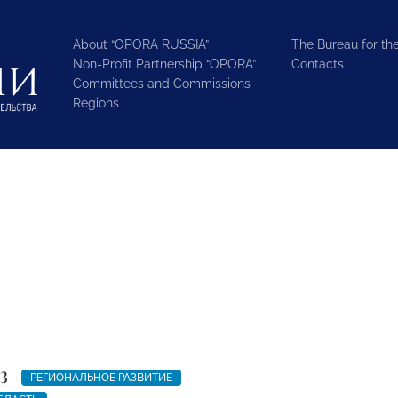
About “OPORA RUSSIA”
The Bureau for the
Non-Profit Partnership “OPORA”
Contacts
Committees and Commissions
Regions
3
РЕГИОНАЛЬНОЕ РАЗВИТИЕ