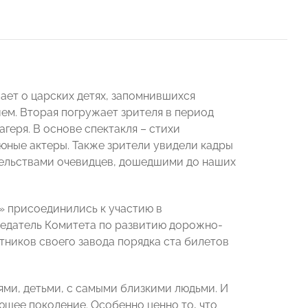
вает о царских детях, запомнившихся
м. Вторая погружает зрителя в период
геря. В основе спектакля – стихи
юные актеры. Также зрители увидели кадры
тельствами очевидцев, дошедшими до наших
 присоединились к участию в
едатель Комитета по развитию дорожно-
отников своего завода порядка ста билетов
ями, детьми, с самыми близкими людьми. И
ающее поколение. Особенно ценно то, что