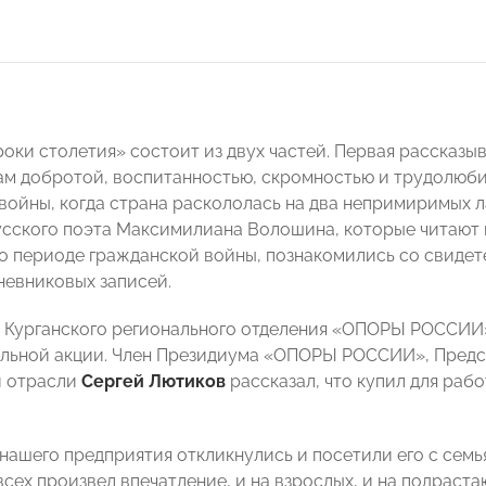
роки столетия» состоит из двух частей. Первая рассказы
м добротой, воспитанностью, скромностью и трудолюбие
войны, когда страна раскололась на два непримиримых ла
усского поэта Максимилиана Волошина, которые читают 
о периоде гражданской войны, познакомились со свиде
дневниковых записей.
 Курганского регионального отделения «ОПОРЫ РОССИИ»
льной акции. Член Президиума «ОПОРЫ РОССИИ», Предс
й отрасли
Сергей Лютиков
рассказал, что купил для раб
нашего предприятия откликнулись и посетили его с семь
всех произвел впечатление, и на взрослых, и на подраст