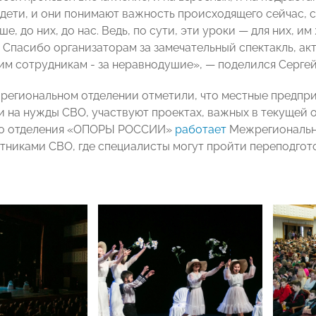
 дети, и они понимают важность происходящего сейчас, с
е, до них, до нас. Ведь, по сути, эти уроки — для них, 
. Спасибо организаторам за замечательный спектакль, а
шим сотрудникам - за неравнодушие», — поделился Серге
 региональном отделении отметили, что местные предпр
 на нужды СВО, участвуют проектах, важных в текущей об
го отделения «ОПОРЫ РОССИИ»
работает
Межрегиональны
стниками СВО, где специалисты могут пройти переподгото