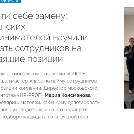
 ОБЛАСТЬ
ти себе замену:
анских
инимателей научили
ать сотрудников на
дящие позиции
ком региональном отделении «ОПОРЫ
ел мастер-класс по найму сотрудников
позиции компании. Директор московского
ентства «HR-PROF»
Мария Консманова
редпринимателям, как и кому делегировать
чия руководителя, и на что обращать
 подборе кандидата на ключевой пост.