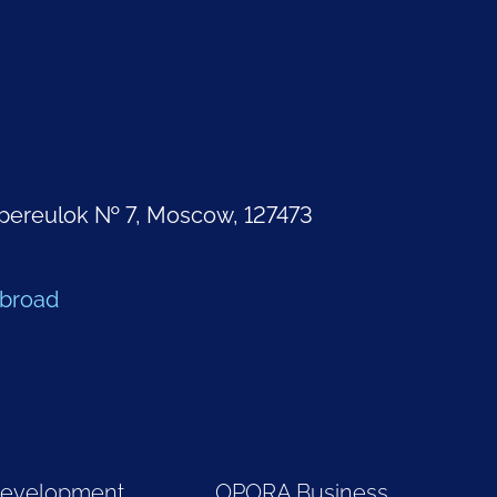
pereulok № 7, Moscow, 127473
Abroad
Development
OPORA Business