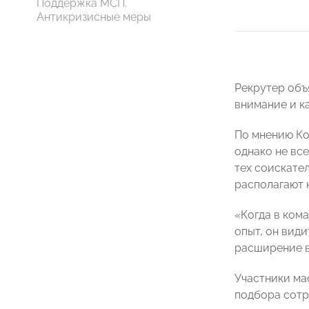
Поддержка МСП.
Антикризисные меры
Рекрутер объ
внимание и ка
По мнению Ко
однако не вс
тех соискате
располагают 
«Когда в кома
опыт, он вид
расширение в
Участники ма
подбора сотр