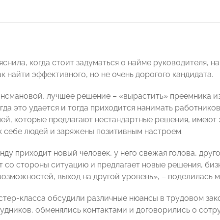
яснила, когда стоит задуматься о найме руководителя, н
к найти эффективного, но не очень дорогого кандидата.
нсмановой, лучшее решение – «вырастить» преемника и
егда это удается и тогда приходится нанимать работнико
лей, которые предлагают нестандартные решения, имеют 
к себе людей и заряжены позитивным настроем.
нду приходит новый человек, у него свежая голова, друго
ит со стороны ситуацию и предлагает новые решения, биз
озможностей, выход на другой уровень», – поделилась 
стер-класса обсудили различные нюансы в трудовом зак
удников, обменялись контактами и договорились о сотр