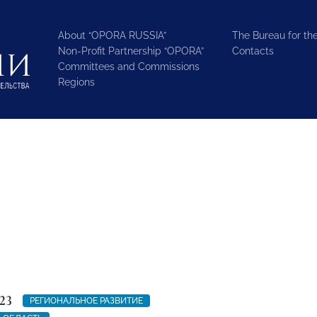
About “OPORA RUSSIA”
The Bureau for the
Non-Profit Partnership “OPORA”
Contacts
Committees and Commissions
Regions
23
РЕГИОНАЛЬНОЕ РАЗВИТИЕ