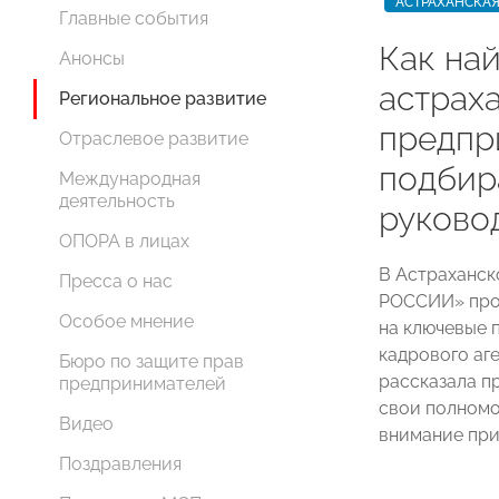
АСТРАХАНСКАЯ
Главные события
Как най
Анонсы
астрах
Региональное развитие
предпр
Отраслевое развитие
подбир
Международная
деятельность
руково
ОПОРА в лицах
В Астраханс
Пресса о нас
РОССИИ» прош
Особое мнение
на ключевые 
кадрового аг
Бюро по защите прав
рассказала п
предпринимателей
свои полномо
Видео
внимание при
Поздравления