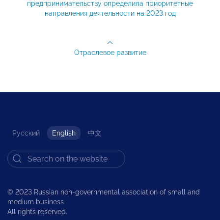
предпринимательству определила приоритетные
направления деятельности на 2023 год
Отраслевое развитие
Русский
English
中文
© 2023 Russian non-governmental association of small and
medium business
All rights reserved.