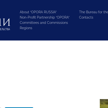
About “OPORA RUSSIA”
The Bureau for the
Non-Profit Partnership “OPORA”
Contacts
Committees and Commissions
Regions