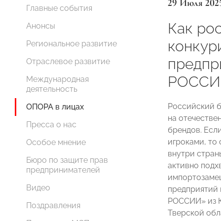
29 Июля 202
Главные события
Как ро
Анонсы
конкур
Региональное развитие
предпр
Отраслевое развитие
РОССИ
Международная
деятельность
Российский б
ОПОРА в лицах
на отечестве
Пресса о нас
брендов. Есл
игроками, то
Особое мнение
внутри стран
Бюро по защите прав
активно подх
предпринимателей
импортозамещ
Видео
предприятий 
РОССИИ» из К
Поздравления
Тверской обл