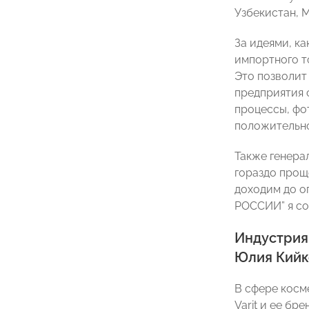
Узбекистан, 
За идеями, к
импортного т
Это позволит
предприятия 
процессы, фо
положительно
Также генера
гораздо прощ
доходим до о
РОССИИ” я со
Индустрия
Юлия Кийк
В сфере косм
Varit и ее бр