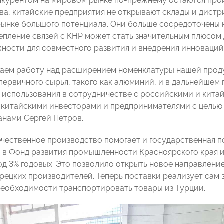
курентом на мировом рынке по-прежнему остаются произ
ва, китайские предприятия не открывают склады и дистри
ынке большого потенциала. Они больше сосредоточены 
репление связей с КНР может стать значительным плюсом
ности для совместного развития и внедрения инноваций
ем работу над расширением номенклатуры нашей продук
первичного сырья, такого как алюминий, и в дальнейшем
 использования в сотрудничестве с российскими и китай
 китайскими инвесторами и предпринимателями с целью 
анами Сергей Петров.
ечественное производство помогает и государственная 
у в Фонд развития промышленности Красноярского края и
од 3% годовых. Это позволило открыть новое направлен
рецких производителей. Теперь поставки реализует сам з
необходимости транспортировать товары из Турции.