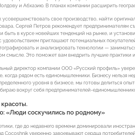
Молдову и Абхазию. В планах компании расширить геогра
ак усовершенствовать свое производство, найти оригина
овара, Сергей Петров рекомендует предпринимателям съ
 и быть в курсе новейших тенденций на рынке, и установ
с удовольствием приглашают потенциальных покупателей
тографировать и анализировать технологии — занимать
м смысле. Это поможет вам внедрить лучшие практики и
льный директор компании ООО «Русский профиль» уверен
е, когда рядом есть единомышленники. Бизнесу нельзя н
пределенного уровня в бизнесе, мы готовы делиться опы
бираю вокруг себя предпринимателей-единомышленников
 красоты
.
о: «Люди соскучились по родному»
етики, где до недавнего времени доминировали иностра
енд Cocoshnik уверенно завоевывают сердца потребителе