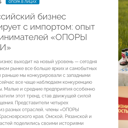
5
ОПОРА В ЛИЦАХ
ссийский бизнес
ирует с импортом: опыт
инимателей «ОПОРЫ
И»
изнес выходит на новый уровень — сегодня
нном рынке все больше ярких и самобытных
и раньше мы конкурировали с западными
 сейчас все чаще наблюдаем конкуренцию
ы. Малые и средние предприятия особенно
ватили этот тренд, став движущей силой
ения. Представители четырех
из разных отраслей, члены «ОПОРЫ
расноярского края, Омской, Рязанской и
астей поделились своими историями