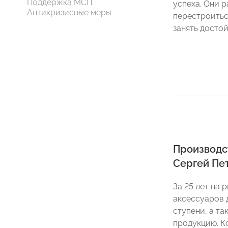
Поддержка МСП.
успеха. Они р
Антикризисные меры
перестроитьс
занять досто
Производс
Сергей Пе
За 25 лет на
аксессуаров 
ступени, а т
продукцию. К