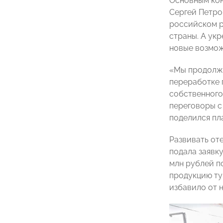
Основным кон
Сергей Петро
российском р
страны. А ук
новые возмож
«Мы продолжа
переработке 
собственного
переговоры с
поделился пл
Развивать от
подала заявк
млн рублей п
продукцию ту
избавило от 