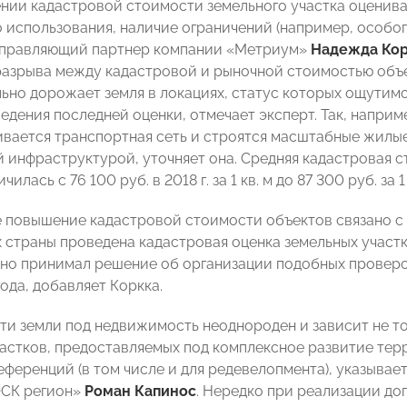
нии кадастровой стоимости земельного участка оцениваю
 использования, наличие ограничений (например, особого
управляющий партнер компании «Метриум»
Надежда Ко
азрыва между кадастровой и рыночной стоимостью объе
но дорожает земля в локациях, статус которых ощутимо п
едения последней оценки, отмечает эксперт. Так, наприм
ивается транспортная сеть и строятся масштабные жилые
 инфраструктурой, уточняет она. Средняя кадастровая 
илась с 76 100 руб. в 2018 г. за 1 кв. м до 87 300 руб. за 
 повышение кадастровой стоимости объектов связано с т
х страны проведена кадастровая оценка земельных учас
но принимал решение об организации подобных проверок
года, добавляет Коркка.
ти земли под недвижимость неоднороден и зависит не то
участков, предоставляемых под комплексное развитие тер
еференций (в том числе и для редевелопмента), указывае
ФСК регион»
Роман Капинос
. Нередко при реализации до