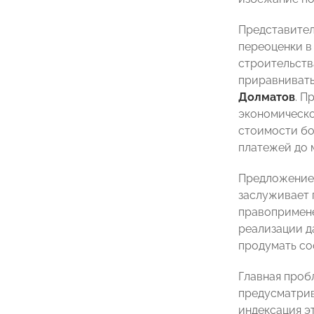
Представител
переоценки в
строительств
приравнивать
Долматов
. П
экономическо
стоимости бо
платежей до 
Предложение 
заслуживает 
правопримен
реализации д
продумать со
Главная проб
предусматрив
индексация э