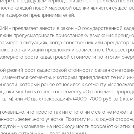
мере в предыдущем периоде, пишет он. Проблема необх
после каждой новой массовой оценки является существе
ие издержки предпринимателей.
И» предлагает внести в закон «О государственной када
лжны предусматривать приостановку взыскания арендно
азмере в ситуациях, когда собственник или арендатор 
акже в организации предложили совместно с Росреестр
езмерного роста кадастровой стоимости по итогам очер
кой резкий рост кадастровой стоимости связан с методи
 измениться сегменты, к которым принадлежат те или ины
ласти, который ранее относился к сегменту «Использовани
оценки мог быть отнесен к сегменту «Охраняемые природ
 кв. м) или «Отдых (рекреация)» (4000–7000 руб. за 1 кв. м
 очевидно, что просто так ни с того ни с сего не может в 
енность земельного участка. Поэтому мы, с одной сторон
с другой – указываем на необходимость проработки этих 
добных ситуаций», – пояснил Шубин.