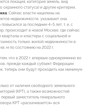
тся локация, категория земель, вид
 охранного статуса) и другие критерии,
ркка
. Сейчас власти нацелены на
ктов недвижимости, указывает она.
овысился за последние 4–5 лет, т. е. с
ер, происходит в новой Москве, где сейчас
 кварталы и кластеры с социальной и
стоимость только жилой недвижимости в
1 кв. м по состоянию на 2022 г.
ем, что в 2022 г. впервые одновременно во
тков, прежде каждый субъект Федерации
, теперь они будут проходить как минимум
лько от наличия свободного земельного
риторий (КРТ), а также возможностей
т первый заместитель генерального
говора КРТ «раскачивается» вся