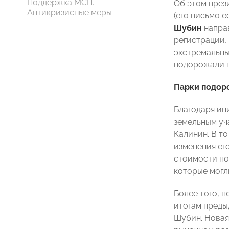
Поддержка МСП.
Об этом през
Антикризисные меры
(его письмо 
Шубин
напра
регистрации,
экстремальны
подорожали в 
Парки подор
Благодаря ин
земельным уча
Калинин. В т
изменения ег
стоимости по
которые могл
Более того, 
итогам преды
Шубин. Новая