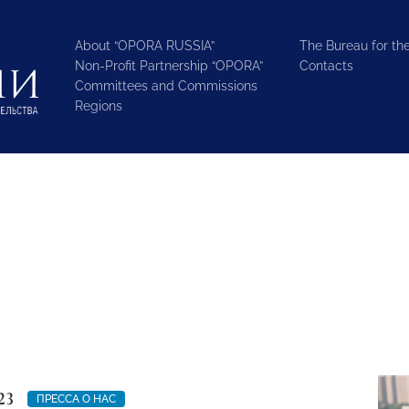
About “OPORA RUSSIA”
The Bureau for the
Non-Profit Partnership “OPORA”
Contacts
Committees and Commissions
Regions
23
ПРЕССА О НАС