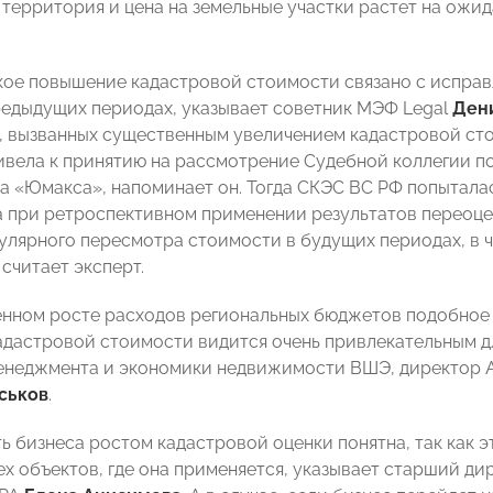
территория и цена на земельные участки растет на ожи
кое повышение кадастровой стоимости связано с испра
редыдущих периодах, указывает советник МЭФ Legal
Ден
, вызванных существенным увеличением кадастровой сто
привела к принятию на рассмотрение Судебной коллегии 
ла «Юмакса», напоминает он. Тогда СКЭС ВС РФ попытала
а при ретроспективном применении результатов переоцен
улярного пересмотра стоимости в будущих периодах, в ч
считает эксперт.
нном росте расходов региональных бюджетов подобное 
адастровой стоимости видится очень привлекательным дл
енеджмента и экономики недвижимости ВШЭ, директор 
ськов
.
 бизнеса ростом кадастровой оценки понятна, так как эт
тех объектов, где она применяется, указывает старший д