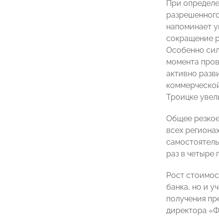
При определе
разрешенного
напоминает 
сокращение р
Особенно силь
момента пров
активно разв
коммерческой
Троицке увелич
Общее резкое
всех региона
самостоятель
раз в четыре 
Рост стоимос
банка, но и 
получения пр
директора «