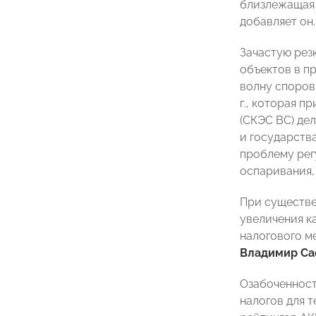
близлежащая 
добавляет он.
Зачастую рез
объектов в п
волну споров
г., которая 
(СКЭС ВС) де
и государств
проблему рег
оспаривания, 
При существе
увеличения к
налогового м
Владимир Са
Озабоченность
налогов для 