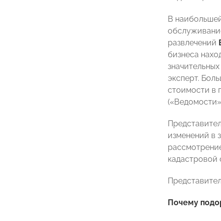
В наибольшей
обслуживание
развлечений
бизнеса нахо
значительных
эксперт. Бол
стоимости в 
(«Ведомости»
Представител
изменений в 
рассмотрение
кадастровой о
Представител
Почему подо