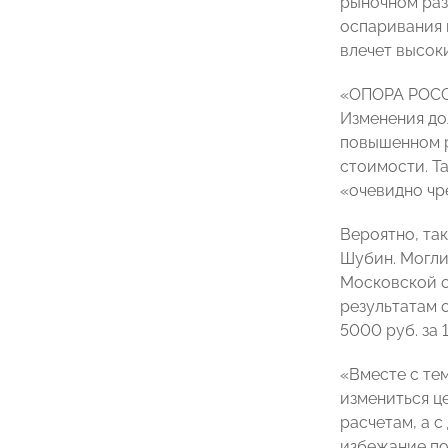
рыночном раз
оспаривания 
влечет высок
«ОПОРА РОССИ
Изменения до
повышенном р
стоимости. Т
«очевидно чр
Вероятно, та
Шубин. Могли
Московской об
результатам 
5000 руб. за 1
«Вместе с тем
измениться ц
расчетам, а 
избежание по