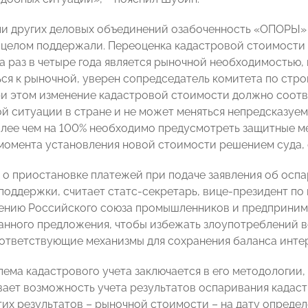
и других деловых объединений озабоченность «ОПОРЫ» 
 целом поддержали. Переоценка кадастровой стоимости 
а раз в четыре года является рыночной необходимостью,
ся к рыночной, уверен сопредседатель комитета по стр
ри этом изменение кадастровой стоимости должно соот
й ситуации в стране и не может меняться непредсказуем
лее чем на 100% необходимо предусмотреть защитные м
момента установления новой стоимости решением суда, 
о приостановке платежей при подаче заявления об осп
поддержки, считает статс-секретарь, вице-президент п
ению Российского союза промышленников и предприни
анного предложения, чтобы избежать злоупотреблений 
ответствующие механизмы для сохранения баланса интере
лема кадастрового учета заключается в его методологии,
ает возможность учета результатов оспаривания кадаст
тих результатов – рыночной стоимости – на дату определ