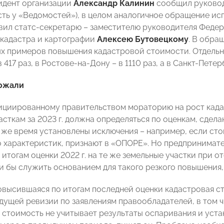
идент организации
Александр Калинин
сообщил руково
есть у «Ведомостей»), в целом аналогичное обращение 
вил статс-секретарю – заместителю руководителя Феде
 кадастра и картографии
Алексею Бутовецкому
. В обра
х примеров повышения кадастровой стоимости. Отдельн
417 раз, в Ростове-на-Дону – в 1110 раз, а в Санкт-Петер
ожали
ициированному правительством мораторию на рост када
сткам за 2023 г. должна определяться по оценкам, сдела
о же время установлены исключения – например, если сто
о характеристик, признают в «ОПОРЕ». Но предпринима
 итогам оценки 2022 г. на те же земельные участки при 
и бы служить основанием для такого резкого повышения,
повысившаяся по итогам последней оценки кадастровая 
дущей ревизии по заявлениям правообладателей, в том ч
 стоимость не учитывает результаты оспаривания и уст