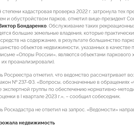
 степени кадастровая проверка 2022 г. затронула тех п
м и обустройством парков, отметил вице-президент Со
Виктор Бондаренко
. Обслуживание таких рекреационных
дятся большие земельные владения, которые практически
 средств на содержание, в результате большинство парко
ьшинство объектов недвижимости, указанных в качестве
письме «Опоры России», являются объектами паркового х
 их проанализировали).
ь Росреестра отметил, что ведомство рассматривает в
закон № 237-ФЗ. «Вопросы, обозначенные в обращениях
 экспертной группы по обеспечению нормативно-метод
ценки в I квартале 2023 г.», – сообщил собеседник.
ь Роскадастра не ответил на запрос. «Ведомости» напр
рожала недвижимость