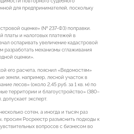
одимости повторного судебного
нной для предпринимателей, поскольку
стровой оценке» (№ 237-ФЗ) поправки.
й платы и налоговых платежей в
начал оспаривать увеличение кадастровой
ом разработать механизмы сглаживания
едной оценки».
кой его расчета, пояснил «Ведомостям»
е земли, например, лесной участок в
е лесов» (около 2,45 руб. за 1 кв. м) по
ные территории и благоустройство» (380–
), допускает эксперт.
несколько сотен, а иногда и тысяч раз
ы, просим Росреестр разъяснить подходы к
чувствительных вопросов с бизнесом во