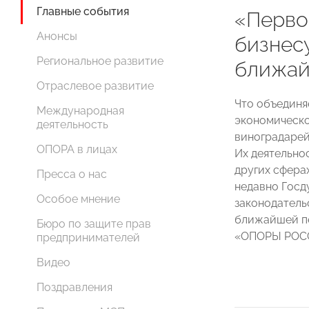
Главные события
«Первое
Анонсы
бизнесу
Региональное развитие
ближай
Отраслевое развитие
Что объединя
Международная
экономическо
деятельность
виноградарей
ОПОРА в лицах
Их деятельнос
других сфера
Пресса о нас
недавно Госд
Особое мнение
законодательс
ближайшей пе
Бюро по защите прав
«ОПОРЫ РОС
предпринимателей
Видео
Поздравления