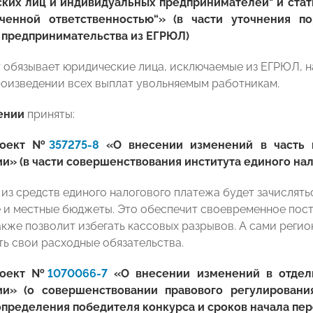
ких лиц и индивидуальных предпринимателей" и стат
ченной ответственностью“» (в части уточнения п
 предпринимательства из ЕГРЮЛ)
 обязывает юридические лица, исключаемые из ЕГРЮЛ, н
роизведении всех выплат увольняемым работникам.
ении
приняты:
роект №
357275-8
«О внесении изменений в часть п
и» (в части совершенствования института единого нал
из средств единого налогового платежа будет зачислять
 и местные бюджеты. Это обеспечит своевременное пост
акже позволит избегать кассовых разрывов. А сами реги
ь свои расходные обязательства.
роект №
1070066-7
«О внесении изменений в отдел
и» (о совершенствовании правового регулировани
определения победителя конкурса и сроков начала пер