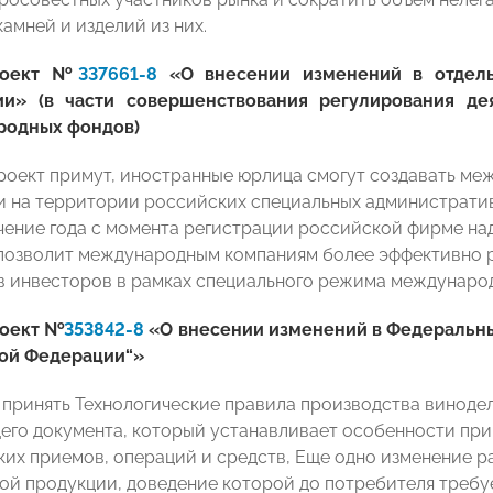
амней и изделий из них.
роект №
337661-8
«О внесении изменений в отдель
ии» (в части совершенствования регулирования д
родных фондов)
роект примут, иностранные юрлица смогут создавать ме
 на территории российских специальных административ
ечение года с момента регистрации российской фирме на
 позволит международным компаниям более эффективно 
в инвесторов в рамках специального режима междунаро
оект №
353842-8
«О внесении изменений в Федеральны
ой Федерации“»
 принять Технологические правила производства винодел
го документа, который устанавливает особенности при
ких приемов, операций и средств, Еще одно изменение 
ой продукции, доведение которой до потребителя требуе