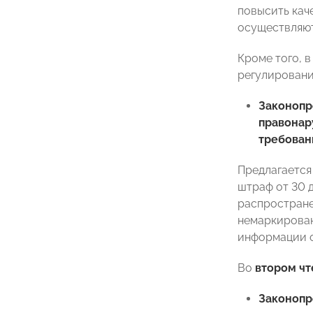
повысить кач
осуществляют
Кроме того, 
регулировани
Законоп
правонар
требован
Предлагается
штраф от 30 
распростране
немаркирован
информации о
Во
втором чт
Законоп