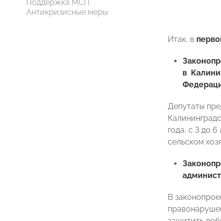
Поддержка МСП.
Антикризисные меры
Итак, в
перво
Законоп
в Калини
Федерац
Депутаты пре
Калининградс
года, с 3 до
сельском хозя
Законоп
админист
В законопрое
правонарушен
защитить доб