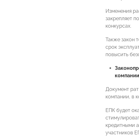
Изменения ра
закрепляет п
конкурсах.
Также закон 
срок эксплуа
повысить без
Законоп
компани
Документ рат
компании, в к
ЕПК будет ок
стимулироват
кредитными а
участников Е