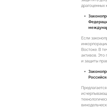
драгоценных к
Законоп
Федерац
междуна
Если законоп
инкорпорации
Востоке. В т
активов. Это
и защиты пра
Законопр
Российск
Предлагается
исчерпывающе
технологичес
винодельческ