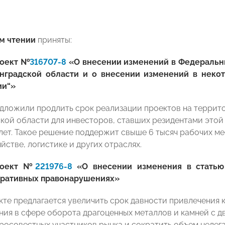
м чтении
приняты:
роект №
316707-8
«О внесении изменений в Федеральн
нградской области и о внесении изменений в неко
ии“»
дложили продлить срок реализации проектов на террит
кой области для инвесторов, ставших резидентами этой О
 6 лет. Такое решение поддержит свыше 6 тысяч рабочих
йстве, логистике и других отраслях.
роект №
221976-8
«О внесении изменения в статью
ративных правонарушениях»
кте предлагается увеличить срок давности привлечения 
ия в сфере оборота драгоценных металлов и камней с дв
росовестных участников рынка и сократить объем нелег