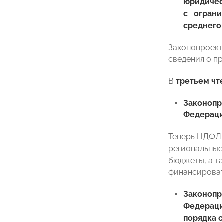
юридичес
с ограни
среднего
Законопроект
сведения о п
В
третьем чт
Законоп
Федераци
Теперь НДФЛ 
региональные
бюджеты, а т
финансироват
Законоп
Федераци
порядка 