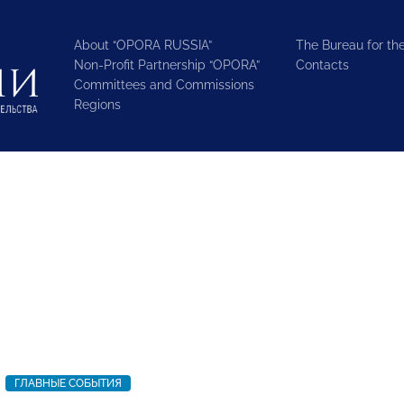
About “OPORA RUSSIA”
The Bureau for the
Non-Profit Partnership “OPORA”
Contacts
Committees and Commissions
Regions
ГЛАВНЫЕ СОБЫТИЯ