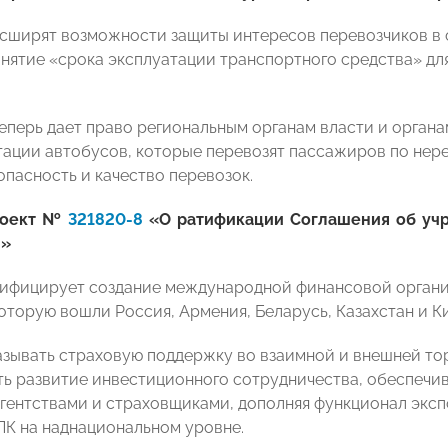
сширят возможности защиты интересов перевозчиков в с
онятие «срока эксплуатации транспортного средства» для
теперь дает право региональным органам власти и орган
тации автобусов, которые перевозят пассажиров по нер
опасность и качество перевозок.
роект №
321820-8
«О ратификации Соглашения об уч
и»
ифицирует создание международной финансовой органи
оторую вошли Россия, Армения, Беларусь, Казахстан и Ки
азывать страховую поддержку во взаимной и внешней то
ь развитие инвестиционного сотрудничества, обеспечив
гентствами и страховщиками, дополняя функционал эксп
ПК на наднациональном уровне.