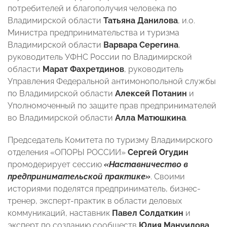
потребителей и благополучия человека по
Владимирской области
Татьяна Данилова
, и.о.
Министра предпринимательства и туризма
Владимирской области
Варвара Серегина
,
руководитель УФНС России по Владимирской
области
Марат Фахретдинов
, руководитель
Управления Федеральной антимонопольной службы
по Владимирской области
Алексей Потанин
и
Уполномоченный по защите прав предпринимателей
во Владимирской области
Алла Матюшкина
.
Председатель Комитета по туризму Владимирского
отделения «ОПОРЫ РОССИИ»
Сергей Огудин
промодерирует сессию
«Наставничество в
предпринимательской практике»
. Своими
историями поделятся предприниматель, бизнес-
тренер, эксперт-практик в области деловых
коммуникаций, наставник
Павел Солдаткин
и
эксперт по созданию сообществ
Юлия Мануилова
.