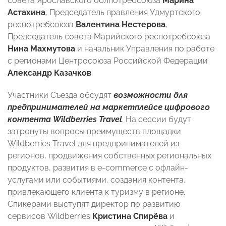
совета Ярославского облпотребсоюза
Марина
Астахина
, Председатель правления Удмуртского
респотребсоюза
Валентина Нестерова
,
Председатель совета Марийского респотребсоюза
Нина Махмутова
и начальник Управления по работе
с регионами Центросоюза Российской Федерации
Александр Казачков
.
Участники Съезда обсудят
возможности для
предпринимателей на маркетплейсе цифрового
контента Wildberries Travel
. На сессии будут
затронуты вопросы преимуществ площадки
Wildberries Travel для предпринимателей из
регионов, продвижения собственных региональных
продуктов, развития в e-commerce с офлайн-
услугами или событиями, создания контента,
привлекающего клиента к туризму в регионе.
Спикерами выступят директор по развитию
сервисов Wildberries
Кристина Спирёва
и