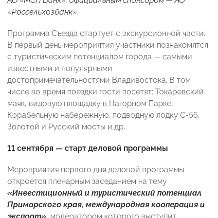
АО
«
МСП Банк
»
, официальным спонсором — АО
«
Россельхозбанк
»
.
Программа Съезда стартует с экскурсионной части.
В первый день мероприятия участники познакомятся
с туристическим потенциалом города — самыми
известными и популярными
достопримечательностями Владивостока. В том
числе во время поездки гости посетят: Токаревский
маяк, видовую площадку в Нагорном Парке,
Корабельную набережную, подводную лодку С-56,
Золотой и Русский мосты и др.
11 сентября — старт деловой программы
Мероприятия первого дня деловой программы
откроется пленарным заседанием на тему
«Инвестиционный и туристический потенциал
Приморского края, международная кооперация и
экспорт»
, модератором которого выступит