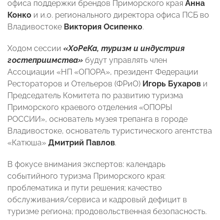
офиса поддержки брендов Приморского края
Анна
Конко
и и.о. регионального директора офиса ПСБ во
Владивостоке
Виктория Осипенко
.
Ходом сессии
«ХоРеКа, туризм и индустрия
гостеприимства»
будут управлять член
Ассоциации «НП «ОПОРА», президент Федерации
Рестораторов и Отельеров (ФРиО)
Игорь Бухаров
и
Председатель Комитета по развитию туризма
Приморского краевого отделения «ОПОРЫ
РОССИИ», основатель музея трепанга в городе
Владивостоке, основатель туристического агентства
«Катюша»
Дмитрий Павлов
.
В фокусе внимания экспертов: календарь
событийного туризма Приморского края:
проблематика и пути решения; качество
обслуживания/сервиса и кадровый дефицит в
туризме региона; продовольственная безопасность.