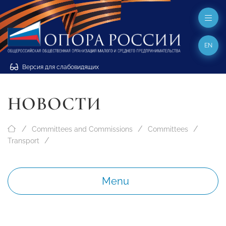
EN
Версия для слабовидящих
НОВОСТИ
Committees and Commissions
Committees
Transport
Menu