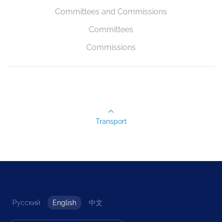
Committees and Commissions
Committees
Commissions
Transport
Русский
English
中文