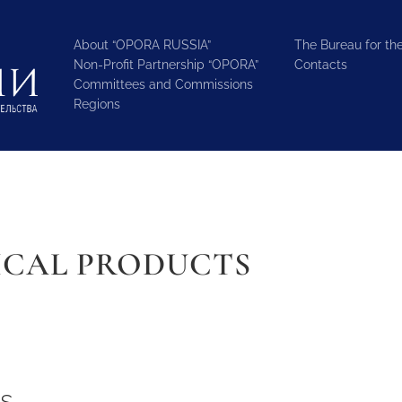
About “OPORA RUSSIA”
The Bureau for the
Non-Profit Partnership “OPORA”
Contacts
Committees and Commissions
Regions
ICAL PRODUCTS
s