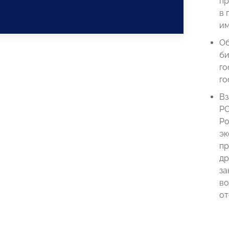
пр
в 
им
Об
би
го
го
Вз
РО
Ро
эк
пр
др
за
во
от