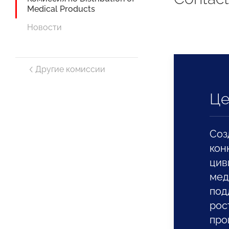
Medical Products
Новости
Другие комиссии
Це
Соз
кон
цив
мед
под
рос
про