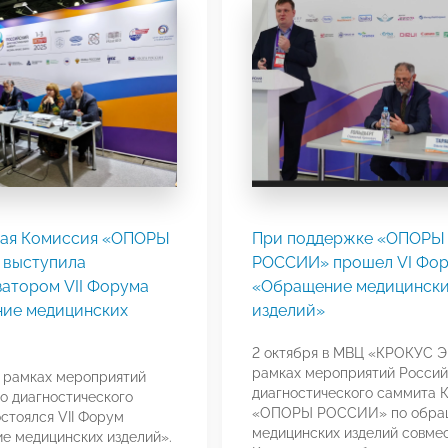
ая Комиссия «ОПОРЫ
При поддержке «ОПОРЫ
выступила
РОССИИ» прошел VI Фо
затором VII Форума
«Обращение медицинск
ие медицинских
изделий»
2 октября в МВЦ «КРОКУС 
рамках мероприятий Россий
в рамках мероприятий
диагностического саммита 
о диагностического
«ОПОРЫ РОССИИ» по обра
стоялся VII Форум
медицинских изделий совмес
е медицинских изделий».