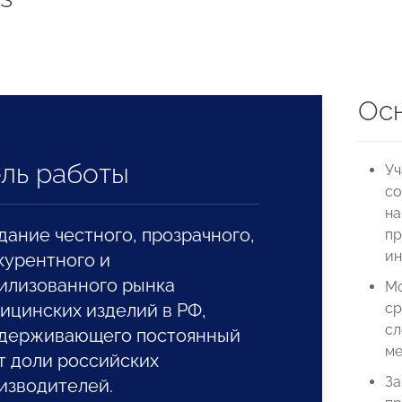
Осн
ль работы
Уч
со
на
дание честного, прозрачного,
пр
ин
курентного и
илизованного рынка
Мо
ицинских изделий в РФ,
ср
сл
держивающего постоянный
ме
т доли российских
За
изводителей.