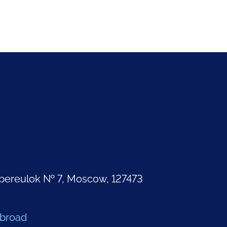
pereulok № 7, Moscow, 127473
Abroad