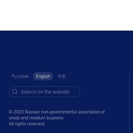
Русский
English
中文
© 2023 Russian non-governmental association of
small and medium business
All rights reserved.