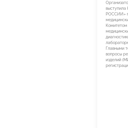
Организат
выступила
РОССИИ» 
медицински
Комитетом
медицински
диагностики
лабораторн
Главными 
вопросы ре
изделий (М
регистрации