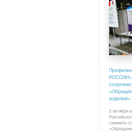
Профильн
РОССИИ» 
сооргани
«Обращен
изделий»
2 октября 
Российског
саммита со
«Обращени