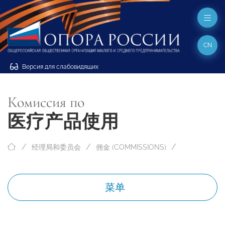
CN
Версия для слабовидящих
Комиссия по
医疗产品使用
经理局和委员会
佣金 (COMMISSIONS)
菜单