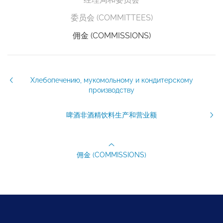
委员会 (COMMITTEES)
佣金 (COMMISSIONS)
Хлебопечению, мукомольному и кондитерскому
производству
啤酒非酒精饮料生产和营业额
佣金 (COMMISSIONS)