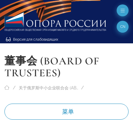
CN
Версия для слабовидящих
董事会 (BOARD OF
TRUSTEES)
关于俄罗斯中小企业联合会 (ABOUT “OPORA RUSSIA”)
菜单