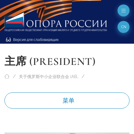
CN
Версия для слабовидящих
主席 (PRESIDENT)
关于俄罗斯中小企业联合会 (ABOUT “OPORA RUSSIA”)
菜单