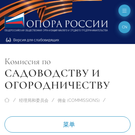
CN
Версия для слабовидящих
Комиссия по
САДОВОДСТВУ И
ОГОРОДНИЧЕСТВУ
经理局和委员会
佣金 (COMMISSIONS)
菜单