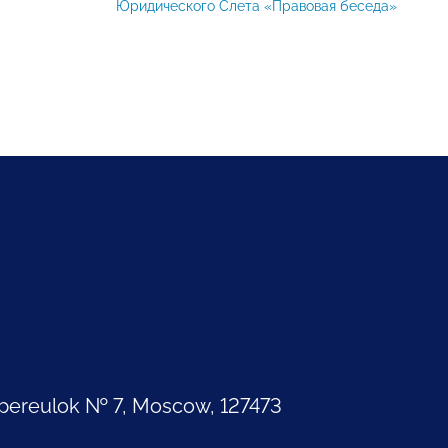
Юридического Слета «Правовая беседа»
pereulok № 7, Moscow, 127473