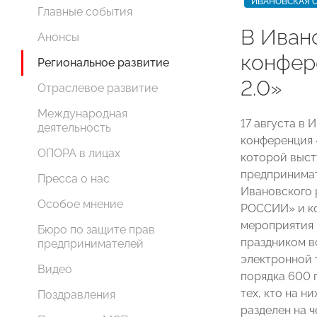
ИВАНОВСКАЯ 
Главные события
В Иван
Анонсы
конфер
Региональное развитие
2.0»
Отраслевое развитие
Международная
17 августа в
деятельность
конференция 
ОПОРА в лицах
которой выст
предпринимат
Пресса о нас
Ивановского 
Особое мнение
РОССИИ» и ко
мероприятия 
Бюро по защите прав
праздником вс
предпринимателей
электронной 
Видео
порядка 600 
тех, кто на н
Поздравления
разделен на ч