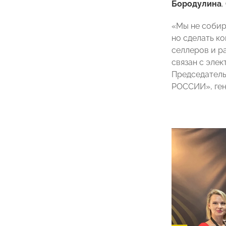
Бородулина
,
«Мы не собир
но сделать к
селлеров и р
связан с эле
Председатель
РОССИИ», ген