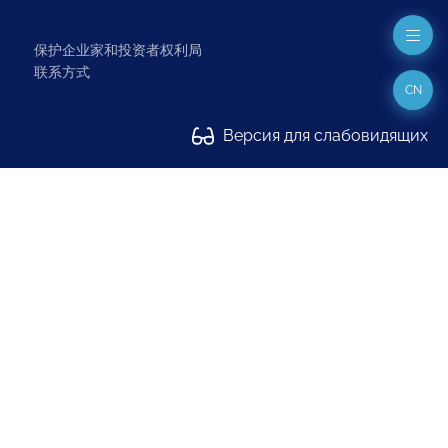
保护企业家和投资者权利局
联系方式
CN
Версия для слабовидящих