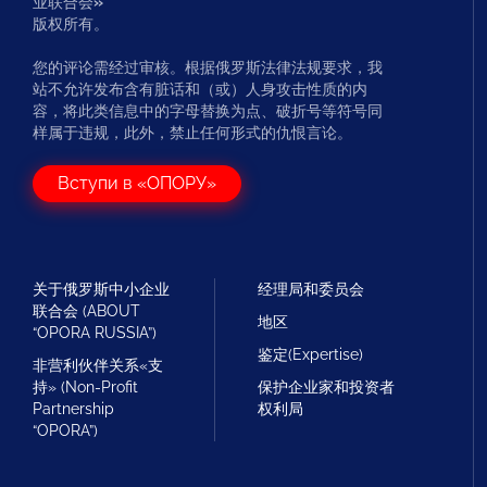
业联合会
»
版权所有。
您的评论需经过审核。根据俄罗斯法律法规要求，我
站不允许发布含有脏话和（或）人身攻击性质的内
容，将此类信息中的字母替换为点、破折号等符号同
样属于违规，此外，禁止任何形式的仇恨言论。
Вступи в «ОПОРУ»
关于俄罗斯中小企业
经理局和委员会
联合会 (ABOUT
地区
“OPORA RUSSIA”)
鉴定(Expertise)
非营利伙伴关系«支
持» (Non-Profit
保护企业家和投资者
Partnership
权利局
“OPORA”)