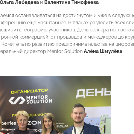
Ольга Лебедева
и
Валентина Тимофеева
.
аемся останавливаться на достигнутом и уже в следующе
онференцию еще масштабнее. В планах разделить всех сп
асширить географию участников. День селлера по-настоя
ктронной коммерцией: от продавцов и менеджеров до кр
 Комитета по развитию предпринимательства на цифро
еральный директор Mentor Solution
Алёна Шмулёва
.