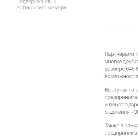
Поддержка МСП.
Антикризисные меры
Партнерами пр
многие други
размере 645 
возможностям
Выступая на 
предпринима
и поблагодар
отделения «О
Также в рамк
предпринима