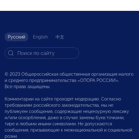
Русский
English
中文
© 2023 Общероссийская общественная организация малого
и среднего предпринимательства «ОПОРА РОССИИ».
Все права защищены.
Комментарии на сайте проходят модерацию. Согласно
требованиям российского законодательства, мы не
публикуем сообщения, содержащие нецензурную лексику
и/или оскорбления, даже в случае замены букв точками,
тире и любыми иными символами. Не допускаются
сообщения, призывающие к межнациональной и социальной
розни.